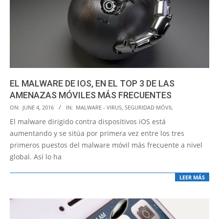
EL MALWARE DE IOS, EN EL TOP 3 DE LAS
AMENAZAS MÓVILES MÁS FRECUENTES
2016-
ON:
JUNE 4, 2016
IN:
MALWARE - VIRUS
,
SEGURIDAD MÓVIL
06-
El malware dirigido contra dispositivos iOS está
04
aumentando y se sitúa por primera vez entre los tres
primeros puestos del malware móvil más frecuente a nivel
global. Así lo ha
LEER MÁS