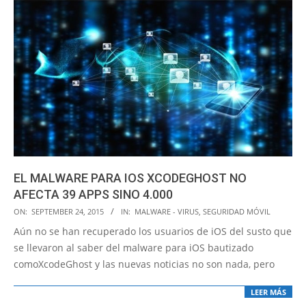
EL MALWARE PARA IOS XCODEGHOST NO
AFECTA 39 APPS SINO 4.000
2015-
ON:
SEPTEMBER 24, 2015
IN:
MALWARE - VIRUS
,
SEGURIDAD MÓVIL
09-
Aún no se han recuperado los usuarios de iOS del susto que
24
se llevaron al saber del malware para iOS bautizado
comoXcodeGhost y las nuevas noticias no son nada, pero
LEER MÁS