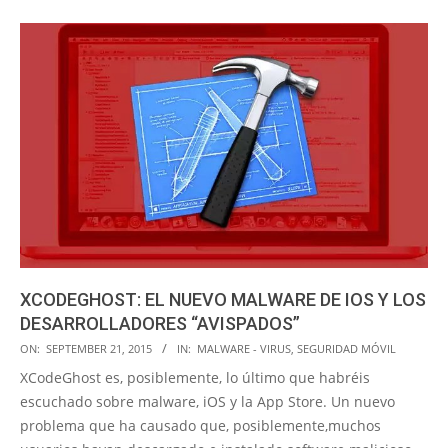
XCODEGHOST: EL NUEVO MALWARE DE IOS Y LOS
DESARROLLADORES “AVISPADOS”
2015-
ON:
SEPTEMBER 21, 2015
IN:
MALWARE - VIRUS
,
SEGURIDAD MÓVIL
09-
XCodeGhost es, posiblemente, lo último que habréis
21
escuchado sobre malware, iOS y la App Store. Un nuevo
problema que ha causado que, posiblemente,muchos