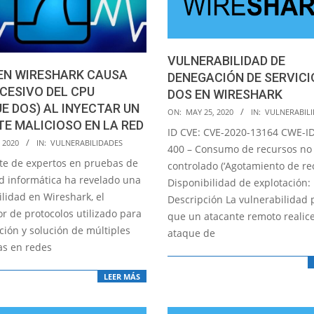
VULNERABILIDAD DE
EN WIRESHARK CAUSA
DENEGACIÓN DE SERVICI
CESIVO DEL CPU
DOS EN WIRESHARK
E DOS) AL INYECTAR UN
2020-
ON:
MAY 25, 2020
IN:
VULNERABIL
E MALICIOSO EN LA RED
05-
ID CVE: CVE-2020-13164 CWE-I
25
, 2020
IN:
VULNERABILIDADES
400 – Consumo de recursos no
te de expertos en pruebas de
controlado (‘Agotamiento de rec
d informática ha revelado una
Disponibilidad de explotación:
lidad en Wireshark, el
Descripción La vulnerabilidad 
r de protocolos utilizado para
que un atacante remoto realic
ción y solución de múltiples
ataque de
s en redes
LEER MÁS