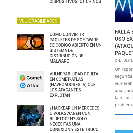
DISPOSITIVOS IOT CHINOS
VULNERABILIDADES
FALLA 
CÓMO CONVIRTIR
USO EX
PAQUETES DE SOFTWARE
DE CÓDIGO ABIERTO EN UN
(ATAQU
SISTEMA DE
PAQUET
DISTRIBUCIÓN DE
2020-
ON:
JULY 3
MALWARE
07-
Un repor
03
VULNERABILIDAD OCULTA
segurida
EN COMET/ATLAS
vulnerabi
(NAVEGADORES IA) QUE
LOS ATACANTES
analizado
EXPLOTAN
la inspec
problema
¿HACKEAR UN MERCEDES
O VOLKSWAGEN CON
BLUETOOTH? SOLO
NECESITAS UNA
CONEXIÓN Y ESTE TRUCO