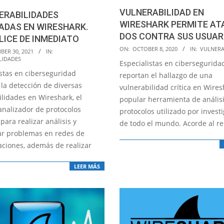
VULNERABILIDAD EN
ERABILIDADES
WIRESHARK PERMITE AT
ADAS EN WIRESHARK.
DOS CONTRA SUS USUAR
ICE DE INMEDIATO
2020-
ON:
OCTOBER 8, 2020
IN:
VULNERA
BER 30, 2021
IN:
LIDADES
10-
Especialistas en cibersegurida
08
istas en ciberseguridad
reportan el hallazgo de una
 la detección de diversas
vulnerabilidad crítica en Wires
ilidades en Wireshark, el
popular herramienta de anális
analizador de protocolos
protocolos utilizado por invest
 para realizar análisis y
de todo el mundo. Acorde al re
ar problemas en redes de
ciones, además de realizar
LEER MÁS