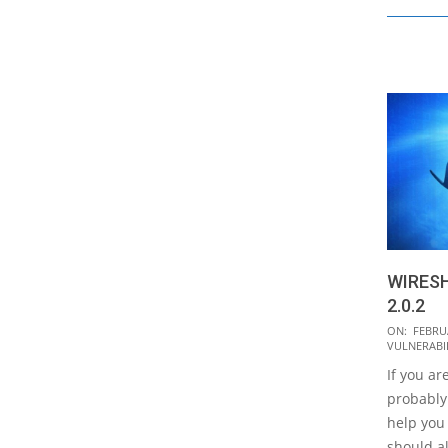
WIRES
2.0.2
2016-
ON:
FEBRUA
VULNERABI
02-
If you ar
29
probably
help you 
should al