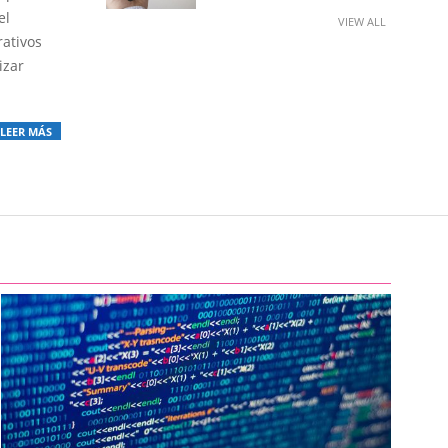
el
VIEW ALL
rativos
izar
LEER MÁS