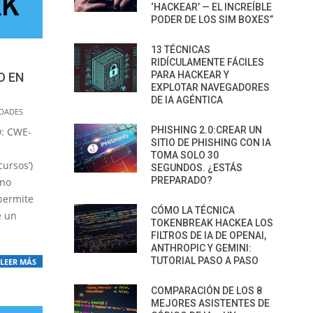
‘HACKEAR’ — EL INCREÍBLE
PODER DE LOS SIM BOXES”
13 TÉCNICAS
RIDÍCULAMENTE FÁCILES
PARA HACKEAR Y
O EN
EXPLOTAR NAVEGADORES
DE IA AGÉNTICA
IDADES
PHISHING 2.0:CREAR UN
D: CWE-
SITIO DE PHISHING CON IA
TOMA SOLO 30
ursos’)
SEGUNDOS. ¿ESTÁS
PREPARADO?
 no
permite
CÓMO LA TÉCNICA
e un
TOKENBREAK HACKEA LOS
FILTROS DE IA DE OPENAI,
ANTHROPIC Y GEMINI:
TUTORIAL PASO A PASO
LEER MÁS
COMPARACIÓN DE LOS 8
MEJORES ASISTENTES DE