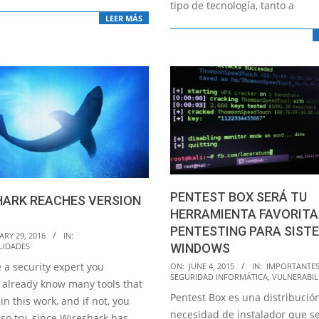
tipo de tecnología, tanto a
LEER MÁS
PENTEST BOX SERÁ TU
HARK REACHES VERSION
HERRAMIENTA FAVORITA
PENTESTING PARA SIST
RY 29, 2016
IN:
LIDADES
WINDOWS
2015-
e a security expert you
ON:
JUNE 4, 2015
IN:
IMPORTANTE
SEGURIDAD INFORMÁTICA
,
VULNERABIL
06-
 already know many tools that
Pentest Box es una distribució
04
in this work, and if not, you
necesidad de instalador que s
so try, since Wireshark has