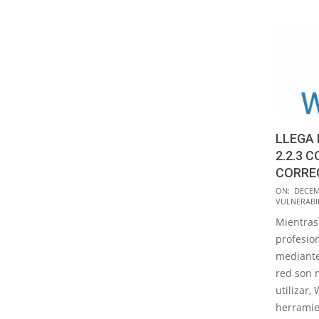
LLEGA 
2.2.3 
CORRE
2016-
ON:
DECEM
VULNERABI
12-
Mientras
16
profesio
mediante
red son 
utilizar,
herrami