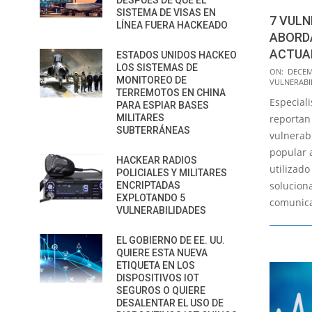
DESPUÉS DE QUE EL
SISTEMA DE VISAS EN
7 VULN
LÍNEA FUERA HACKEADO
ABORD
ACTUAL
ESTADOS UNIDOS HACKEO
LOS SISTEMAS DE
2021-
ON:
DECEM
MONITOREO DE
VULNERABI
12-
TERREMOTOS EN CHINA
Especial
30
PARA ESPIAR BASES
MILITARES
reportan
SUBTERRÁNEAS
vulnerab
popular 
HACKEAR RADIOS
utilizado
POLICIALES Y MILITARES
solucion
ENCRIPTADAS
EXPLOTANDO 5
comunica
VULNERABILIDADES
EL GOBIERNO DE EE. UU.
QUIERE ESTA NUEVA
ETIQUETA EN LOS
DISPOSITIVOS IOT
SEGUROS O QUIERE
DESALENTAR EL USO DE