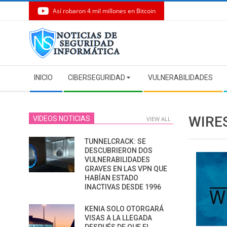
Así robaron 4 mil millones en Bitcoin
Skip
to
content
Secondary
INICIO
CIBERSEGURIDAD
VULNERABILIDADES
Navigation
Menu
WIRE
VIDEOS NOTICIAS
VIEW ALL
TUNNELCRACK: SE
DESCUBRIERON DOS
VULNERABILIDADES
GRAVES EN LAS VPN QUE
HABÍAN ESTADO
INACTIVAS DESDE 1996
KENIA SOLO OTORGARÁ
VISAS A LA LLEGADA