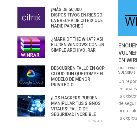
¡MÁS DE 50,000
DISPOSITIVOS EN RIESGO!
LA BRECHA DE CITRIX QUE
NADIE PARCHEÓ
¿MARK OF THE WHAT? ASÍ
ELUDEN WINDOWS CON UN
ENCUE
SIMPLE ARCHIVO .RAR
VULNER
EN WI
2020-
ON:
FEBRUA
DESCUBREN FALLO EN GCP
VULNERABI
CLOUD RUN QUE ROMPE EL
02-
MODELO DE MENOR
Un repor
27
PRIVILEGIO
en anális
la existe
¡LOS HACKERS PUEDEN
de segur
MANIPULAR TUS SIGNOS
VITALES! FALLO DE
protocol
SEGURIDAD INCREÍBLE
la explot
VIEW ALL