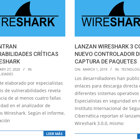
NTRAN
LANZAN WIRESHARK 3 C
ABILIDADES CRÍTICAS
NUEVO CONTROLADOR D
RESHARK
CAPTURA DE PAQUETES
2019-
RY 27, 2020
IN:
ON:
MARCH 1, 2019
IN:
TECNOLOGÍ
LIDADES
03-
Los desarrolladores han publi
te elaborado por especialistas
01
enlaces para descarga directa
is de vulnerabilidades revela
diferentes sistemas operativos
ncia de al menos cuatro fallas
Especialistas en seguridad en 
idad en el analizador de
Instituto Internacional de Seg
os Wireshark. Según el informe,
Cibernética reportan el lanzam
ación
Wireshark 3.0.0, mismo
LEER MÁS