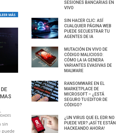
SESIONES BANCARIAS EN
VIVO
LEER MÁS
SIN HACER CLIC: ASÍ
CUALQUIER PÁGINA WEB
PUEDE SECUESTRAR TU
AGENTES DE IA
MUTACIÓN EN VIVO DE
CÓDIGO MALICIOSO:
CÓMO LA IA GENERA
VARIANTES EVASIVAS DE
MALWARE
RANSOMWARE EN EL
 DE
MARKETPLACE DE
MICROSOFT – ¿ESTÁ
EMAS
SEGURO TU EDITOR DE
CÓDIGO?
S
,
IDADES
¿UN VIRUS QUE EL EDR NO
PUEDE VER? ¡ASÍ TE ESTÁN
n sin
HACKEANDO AHORA!
e puede