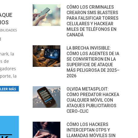
CÓMO LOS CRIMINALES
CREARON SMS BLASTERS
AQUE
PARA FALSIFICAR TORRES
IOS
CELULARES Y HACKEAR
MILES DE TELÉFONOS EN
BILIDADES
CANADÁ
d
LA BRECHA INVISIBLE:
hark, la
CÓMO LOS AGENTES DE IA
SE CONVIRTIERON EN LA
is de
SUPERFICIE DE ATAQUE
igadores
MÁS PELIGROSA DE 2025–
porte, la
2026
LEER MÁS
OLVIDA METASPLOIT:
CÓMO PREDATOR HACKEA
CUALQUIER MÓVIL CON
ATAQUES PUBLICITARIOS
CERO-CLIC
CÓMO LOS HACKERS
INTERCEPTAN OTPS Y
LLAMADAS MÓVILES SIN