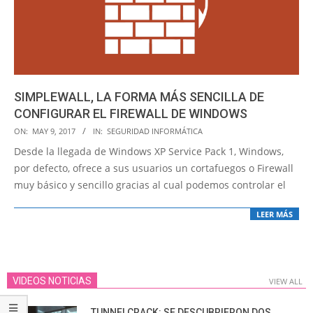
SIMPLEWALL, LA FORMA MÁS SENCILLA DE
CONFIGURAR EL FIREWALL DE WINDOWS
2017-
ON:
MAY 9, 2017
IN:
SEGURIDAD INFORMÁTICA
05-
Desde la llegada de Windows XP Service Pack 1, Windows,
09
por defecto, ofrece a sus usuarios un cortafuegos o Firewall
muy básico y sencillo gracias al cual podemos controlar el
LEER MÁS
VIDEOS NOTICIAS
VIEW ALL
TUNNELCRACK: SE DESCUBRIERON DOS