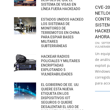
DESPUÉS DE QUE EL
SISTEMA DE VISAS EN
CVE-20
LÍNEA FUERA HACKEADO
NETLO
CONTR
ESTADOS UNIDOS HACKEO
LOS SISTEMAS DE
SISTE
MONITOREO DE
HACKER
TERREMOTOS EN CHINA
AHORA
PARA ESPIAR BASES
MILITARES
2020-
ON:
SEPTE
SUBTERRÁNEAS
VULNERABI
09-
Un equip
15
HACKEAR RADIOS
de análi
POLICIALES Y MILITARES
exploit 
ENCRIPTADAS
EXPLOTANDO 5
Windows
VULNERABILIDADES
corregid
para acc
EL GOBIERNO DE EE. UU.
QUIERE ESTA NUEVA
ETIQUETA EN LOS
DISPOSITIVOS IOT
SEGUROS O QUIERE
DESALENTAR EL USO DE