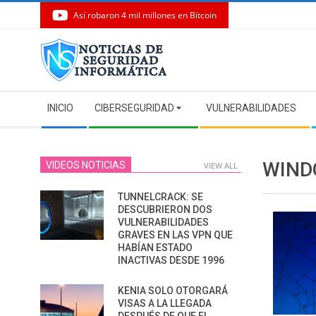
Así robaron 4 mil millones en Bitcoin
Skip
to
content
Secondary
INICIO
CIBERSEGURIDAD
VULNERABILIDADES
Navigation
Menu
WIND
VIDEOS NOTICIAS
VIEW ALL
TUNNELCRACK: SE
DESCUBRIERON DOS
VULNERABILIDADES
GRAVES EN LAS VPN QUE
HABÍAN ESTADO
INACTIVAS DESDE 1996
KENIA SOLO OTORGARÁ
VISAS A LA LLEGADA