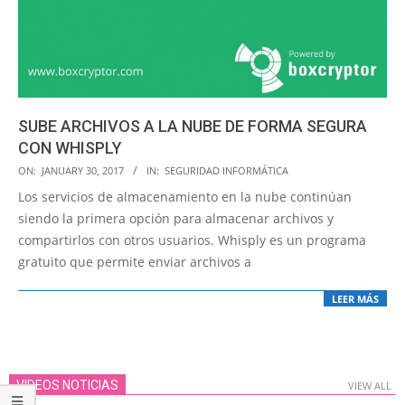
SUBE ARCHIVOS A LA NUBE DE FORMA SEGURA
CON WHISPLY
2017-
ON:
JANUARY 30, 2017
IN:
SEGURIDAD INFORMÁTICA
01-
Los servicios de almacenamiento en la nube continúan
30
siendo la primera opción para almacenar archivos y
compartirlos con otros usuarios. Whisply es un programa
gratuito que permite enviar archivos a
LEER MÁS
VIDEOS NOTICIAS
VIEW ALL