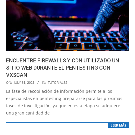
ENCUENTRE FIREWALLS Y CDN UTILIZADO UN
SITIO WEB DURANTE EL PENTESTING CON
VXSCAN
2021-
ON:
JULY 31, 2021
IN:
TUTORIALES
07-
La fase de recopilación de información permite a los
31
especialistas en pentesting prepararse para las próximas
fases de investigación, ya que en esta etapa se adquiere
una gran cantidad de
LEER MÁS