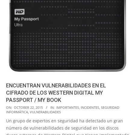
ENCUENTRAN VULNERABILIDADES EN EL
CIFRADO DE LOS WESTERN DIGITAL MY
PASSPORT / MY BOOK
2015-
ON:
OCTOBER 22, 2015
IN:
IMPORTANTES
,
INCIDENTES
,
SEGURIDAD
INFORMÁTICA
,
VULNERABILIDADES
10-
Un grupo de expertos en seguridad ha detectado un gran
22
número de vulnerabilidades de seguridad en los discos