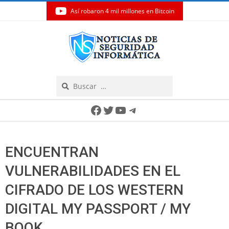
Así robaron 4 mil millones en Bitcoin
Skip
to
content
Search
Secondary
Facebook
Twitter
YouTube
Telegram
Navigation
Menu
ENCUENTRAN
VULNERABILIDADES EN EL
CIFRADO DE LOS WESTERN
DIGITAL MY PASSPORT / MY
BOOK