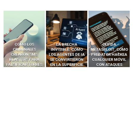
LA BRECHA
OLVIDA
CÓMO LOS HACKERS
INVISIBLE: CÓMO
METASPLOIT: CÓMO
INTERCEPTAN OTPS
LOS AGENTES DE IA
PREDATOR HACKEA
Y LLAMADAS
SE CONVIRTIERON
CUALQUIER MÓVIL
MÓVILES SIN
EN LA SUPERFICIE
CON ATAQUES
‘HACKEAR’ — EL
DE ATAQUE MÁS
PUBLICITARIOS
INCREÍBLE PODER DE
PELIGROSA DE
CERO-CLIC
LOS SIM BOXES”
2025–2026