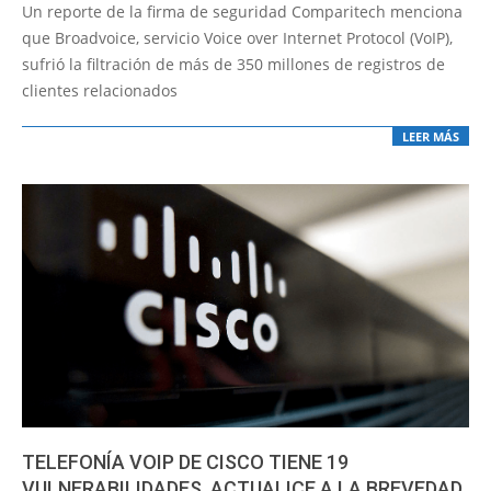
10-
Un reporte de la firma de seguridad Comparitech menciona
16
que Broadvoice, servicio Voice over Internet Protocol (VoIP),
sufrió la filtración de más de 350 millones de registros de
clientes relacionados
LEER MÁS
TELEFONÍA VOIP DE CISCO TIENE 19
VULNERABILIDADES. ACTUALICE A LA BREVEDAD