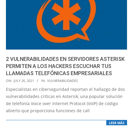
2 VULNERABILIDADES EN SERVIDORES ASTERISK
PERMITEN A LOS HACKERS ESCUCHAR TUS
LLAMADAS TELEFÓNICAS EMPRESARIALES
2021-
ON:
JULY 26, 2021
IN:
VULNERABILIDADES
07-
Especialistas en ciberseguridad reportan el hallazgo de dos
26
vulnerabilidades críticas en Asterisk, una popular solución
de telefonía Voice over Internet Protocol (VoIP) de código
abierto que proporciona funciones de call
LEER MÁS