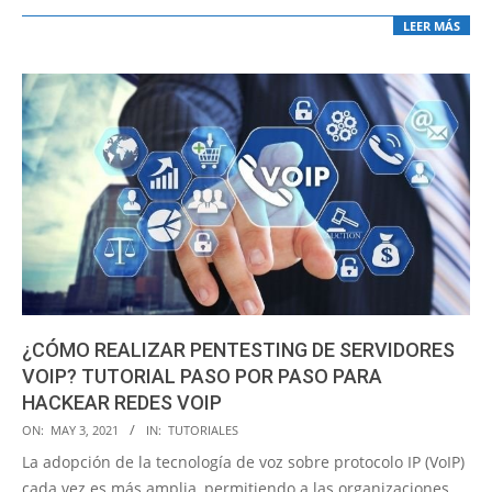
LEER MÁS
¿CÓMO REALIZAR PENTESTING DE SERVIDORES
VOIP? TUTORIAL PASO POR PASO PARA
HACKEAR REDES VOIP
2021-
ON:
MAY 3, 2021
IN:
TUTORIALES
05-
La adopción de la tecnología de voz sobre protocolo IP (VoIP)
03
cada vez es más amplia, permitiendo a las organizaciones