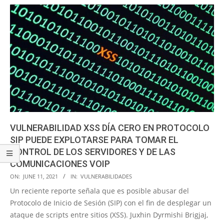
VULNERABILIDAD XSS DÍA CERO EN PROTOCOLO
SIP PUEDE EXPLOTARSE PARA TOMAR EL
CONTROL DE LOS SERVIDORES Y DE LAS
COMUNICACIONES VOIP
2021-
ON:
JUNE 11, 2021
IN:
VULNERABILIDADES
06-
Un reciente reporte señala que es posible abusar del
11
Protocolo de Inicio de Sesión (SIP) con el fin de desplegar un
ataque de scripts entre sitios (XSS). Juxhin Dyrmishi Brigjaj,