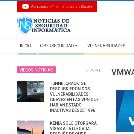
Así robaron 4 mil millones en Bitcoin
Skip
to
content
Secondary
INICIO
CIBERSEGURIDAD
VULNERABILIDADES
Navigation
Menu
VMWA
VIDEOS NOTICIAS
VIEW ALL
TUNNELCRACK: SE
DESCUBRIERON DOS
VULNERABILIDADES
GRAVES EN LAS VPN QUE
HABÍAN ESTADO
INACTIVAS DESDE 1996
KENIA SOLO OTORGARÁ
VISAS A LA LLEGADA