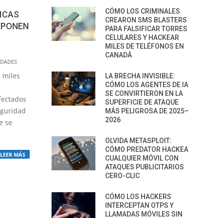
CÓMO LOS CRIMINALES
ICAS
CREARON SMS BLASTERS
XPONEN
PARA FALSIFICAR TORRES
CELULARES Y HACKEAR
MILES DE TELÉFONOS EN
CANADÁ
IDADES
 miles
LA BRECHA INVISIBLE:
CÓMO LOS AGENTES DE IA
SE CONVIRTIERON EN LA
fectados
SUPERFICIE DE ATAQUE
eguridad
MÁS PELIGROSA DE 2025–
2026
e se
OLVIDA METASPLOIT:
CÓMO PREDATOR HACKEA
LEER MÁS
CUALQUIER MÓVIL CON
ATAQUES PUBLICITARIOS
CERO-CLIC
CÓMO LOS HACKERS
INTERCEPTAN OTPS Y
LLAMADAS MÓVILES SIN