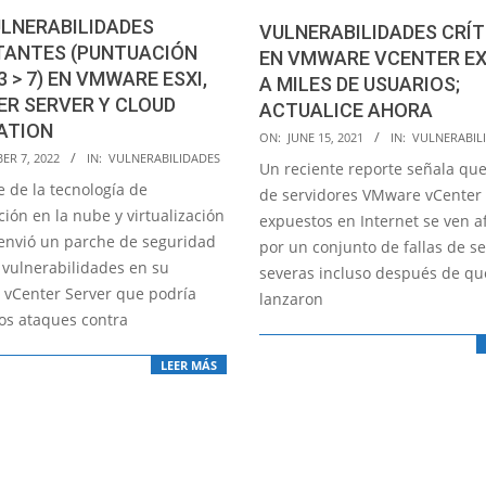
LNERABILIDADES
VULNERABILIDADES CRÍT
TANTES (PUNTUACIÓN
EN VMWARE VCENTER E
 > 7) EN VMWARE ESXI,
A MILES DE USUARIOS;
R SERVER Y CLOUD
ACTUALICE AHORA
ATION
2021-
ON:
JUNE 15, 2021
IN:
VULNERABIL
ER 7, 2022
IN:
VULNERABILIDADES
06-
Un reciente reporte señala que
15
e de la tecnología de
de servidores VMware vCenter
ión en la nube y virtualización
expuestos en Internet se ven a
nvió un parche de seguridad
por un conjunto de fallas de s
 vulnerabilidades en su
severas incluso después de qu
 vCenter Server que podría
lanzaron
 los ataques contra
LEER MÁS