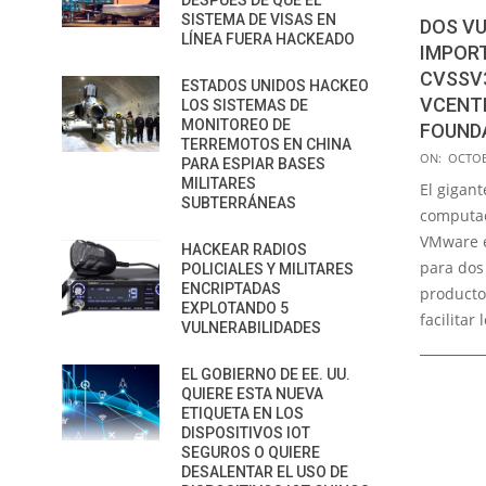
DESPUÉS DE QUE EL
SISTEMA DE VISAS EN
DOS VU
LÍNEA FUERA HACKEADO
IMPOR
CVSSV3
ESTADOS UNIDOS HACKEO
VCENTE
LOS SISTEMAS DE
MONITOREO DE
FOUND
TERREMOTOS EN CHINA
2022-
ON:
OCTOB
PARA ESPIAR BASES
10-
MILITARES
El gigant
SUBTERRÁNEAS
07
computac
VMware e
HACKEAR RADIOS
para dos
POLICIALES Y MILITARES
ENCRIPTADAS
producto
EXPLOTANDO 5
facilitar
VULNERABILIDADES
EL GOBIERNO DE EE. UU.
QUIERE ESTA NUEVA
ETIQUETA EN LOS
DISPOSITIVOS IOT
SEGUROS O QUIERE
DESALENTAR EL USO DE