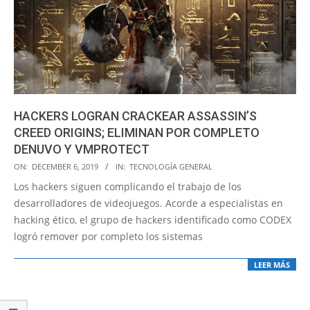
HACKERS LOGRAN CRACKEAR ASSASSIN’S
CREED ORIGINS; ELIMINAN POR COMPLETO
DENUVO Y VMPROTECT
2019-
ON:
DECEMBER 6, 2019
IN:
TECNOLOGÍA GENERAL
12-
Los hackers siguen complicando el trabajo de los
06
desarrolladores de videojuegos. Acorde a especialistas en
hacking ético, el grupo de hackers identificado como CODEX
logró remover por completo los sistemas
LEER MÁS