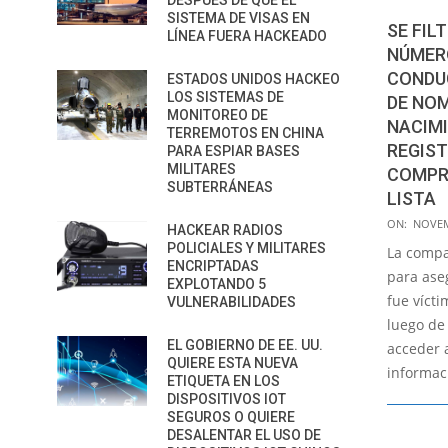
DESPUÉS DE QUE EL
SISTEMA DE VISAS EN
SE FIL
LÍNEA FUERA HACKEADO
NÚMERO
CONDUC
ESTADOS UNIDOS HACKEO
LOS SISTEMAS DE
DE NOM
MONITOREO DE
NACIMI
TERREMOTOS EN CHINA
REGIST
PARA ESPIAR BASES
MILITARES
COMPRU
SUBTERRÁNEAS
LISTA
2020-
ON:
NOVEM
HACKEAR RADIOS
11-
POLICIALES Y MILITARES
La compa
ENCRIPTADAS
13
para ase
EXPLOTANDO 5
fue víct
VULNERABILIDADES
luego de
EL GOBIERNO DE EE. UU.
acceder 
QUIERE ESTA NUEVA
informac
ETIQUETA EN LOS
DISPOSITIVOS IOT
SEGUROS O QUIERE
DESALENTAR EL USO DE