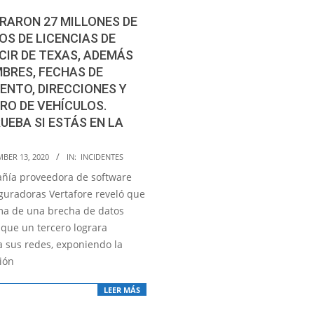
TRARON 27 MILLONES DE
S DE LICENCIAS DE
IR DE TEXAS, ADEMÁS
BRES, FECHAS DE
ENTO, DIRECCIONES Y
RO DE VEHÍCULOS.
EBA SI ESTÁS EN LA
BER 13, 2020
IN:
INCIDENTES
ñía proveedora de software
guradoras Vertafore reveló que
ima de una brecha de datos
 que un tercero lograra
a sus redes, exponiendo la
ión
LEER MÁS