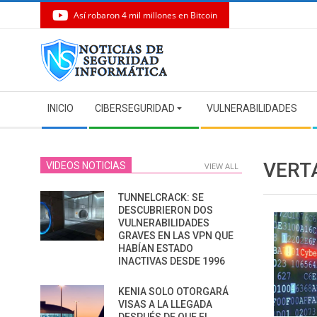
Así robaron 4 mil millones en Bitcoin
Skip
to
content
Secondary
INICIO
CIBERSEGURIDAD
VULNERABILIDADES
Navigation
Menu
VERT
VIDEOS NOTICIAS
VIEW ALL
TUNNELCRACK: SE
DESCUBRIERON DOS
VULNERABILIDADES
GRAVES EN LAS VPN QUE
HABÍAN ESTADO
INACTIVAS DESDE 1996
KENIA SOLO OTORGARÁ
VISAS A LA LLEGADA