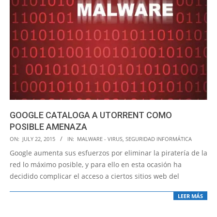
GOOGLE CATALOGA A UTORRENT COMO
POSIBLE AMENAZA
2015-
ON:
JULY 22, 2015
IN:
MALWARE - VIRUS
,
SEGURIDAD INFORMÁTICA
07-
Google aumenta sus esfuerzos por eliminar la piratería de la
22
red lo máximo posible, y para ello en esta ocasión ha
decidido complicar el acceso a ciertos sitios web del
LEER MÁS