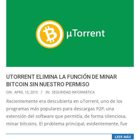
UTORRENT ELIMINA LA FUNCIÓN DE MINAR
BITCOIN SIN NUESTRO PERMISO
2015-
ON:
APRIL 13, 2015
IN:
SEGURIDAD INFORMÁTICA
04-
Recientemente era descubierta en uTorrent, uno de los
13
programas más populares para descargas P2P, una
extensión del software que permitía, de forma silenciosa,
minar bitcoins. El problema principal, evidentemente, fue
LEER MÁS