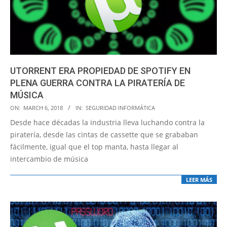
UTORRENT ERA PROPIEDAD DE SPOTIFY EN
PLENA GUERRA CONTRA LA PIRATERÍA DE
MÚSICA
2018-
ON:
MARCH 6, 2018
IN:
SEGURIDAD INFORMÁTICA
03-
Desde hace décadas la industria lleva luchando contra la
06
piratería, desde las cintas de cassette que se grababan
fácilmente, igual que el top manta, hasta llegar al
intercambio de música
LEER MÁS