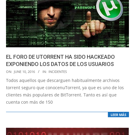
EL FORO DE UTORRENT HA SIDO HACKEADO
EXPONIENDO LOS DATOS DE LOS USUARIOS
2016-
ON:
JUNE 10, 2016
IN:
INCIDENTES
06-
Todos aquellos que descarguen habitualmente archivos
10
torrent seguro que conocenuTorrent, ya que es uno de los
clientes más populares de BitTorrent. Tanto es así que
cuenta con más de 150
LEER MÁS