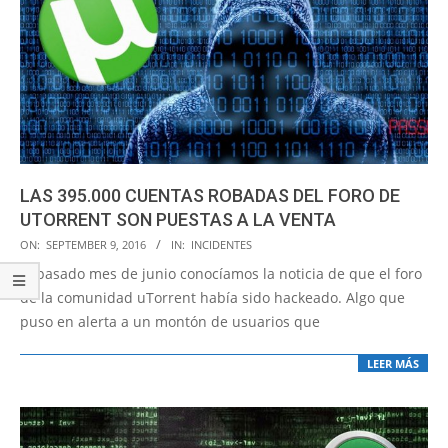
LAS 395.000 CUENTAS ROBADAS DEL FORO DE
UTORRENT SON PUESTAS A LA VENTA
2016-
ON:
SEPTEMBER 9, 2016
IN:
INCIDENTES
09-
El pasado mes de junio conocíamos la noticia de que el foro
09
de la comunidad uTorrent había sido hackeado. Algo que
puso en alerta a un montón de usuarios que
LEER MÁS