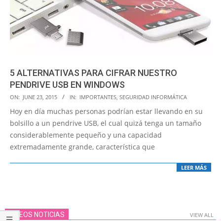
5 ALTERNATIVAS PARA CIFRAR NUESTRO
PENDRIVE USB EN WINDOWS
2015-
ON:
JUNE 23, 2015
IN:
IMPORTANTES
,
SEGURIDAD INFORMÁTICA
06-
Hoy en día muchas personas podrían estar llevando en su
23
bolsillo a un pendrive USB, el cual quizá tenga un tamaño
considerablemente pequeño y una capacidad
extremadamente grande, característica que
LEER MÁS
VIDEOS NOTICIAS
VIEW ALL