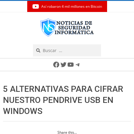
Así robaron 4 mil millones en Bitcoin
Skip
to
content
Search
Secondary
Facebook
Twitter
YouTube
Telegram
Navigation
Menu
5 ALTERNATIVAS PARA CIFRAR
NUESTRO PENDRIVE USB EN
WINDOWS
Share this...