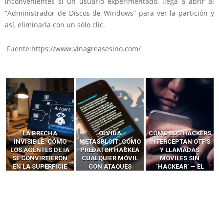
inconvenientes si un usuario experimentado, llega a abrir al
“Administrador de Discos de Windows” para ver la partición y
así, eliminarla con un sólo clic.
Fuente:https://www.vinagreasesino.com/
LA BRECHA
OLVIDA
CÓMO LOS HACKERS
INVISIBLE: CÓMO
METASPLOIT: CÓMO
INTERCEPTAN OTPS
LOS AGENTES DE IA
PREDATOR HACKEA
Y LLAMADAS
SE CONVIRTIERON
CUALQUIER MÓVIL
MÓVILES SIN
EN LA SUPERFICIE
CON ATAQUES
‘HACKEAR’ — EL
DE ATAQUE MÁS
PUBLICITARIOS
INCREÍBLE PODER DE
PELIGROSA DE
CERO-CLIC
LOS SIM BOXES”
2025–2026