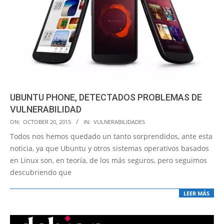
UBUNTU PHONE, DETECTADOS PROBLEMAS DE
VULNERABILIDAD
2015-
ON:
OCTOBER 20, 2015
IN:
VULNERABILIDADES
10-
Todos nos hemos quedado un tanto sorprendidos, ante esta
20
noticia, ya que Ubuntu y otros sistemas operativos basados
en Linux son, en teoría, de los más seguros, pero seguimos
descubriendo que
LEER MÁS