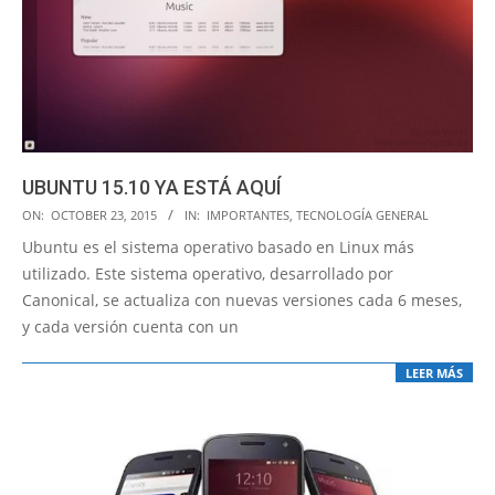
UBUNTU 15.10 YA ESTÁ AQUÍ
2015-
ON:
OCTOBER 23, 2015
IN:
IMPORTANTES
,
TECNOLOGÍA GENERAL
10-
Ubuntu es el sistema operativo basado en Linux más
23
utilizado. Este sistema operativo, desarrollado por
Canonical, se actualiza con nuevas versiones cada 6 meses,
y cada versión cuenta con un
LEER MÁS