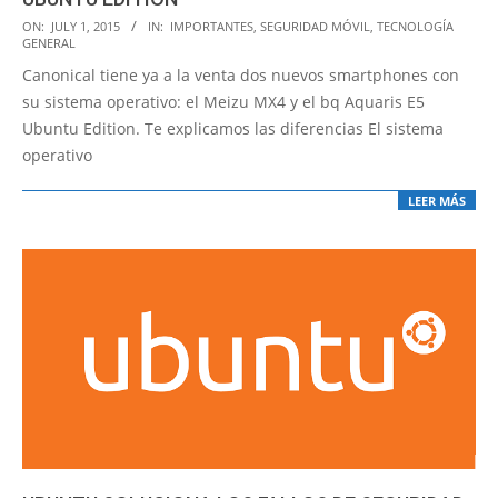
2015-
ON:
JULY 1, 2015
IN:
IMPORTANTES
,
SEGURIDAD MÓVIL
,
TECNOLOGÍA
GENERAL
07-
Canonical tiene ya a la venta dos nuevos smartphones con
01
su sistema operativo: el Meizu MX4 y el bq Aquaris E5
Ubuntu Edition. Te explicamos las diferencias El sistema
operativo
LEER MÁS