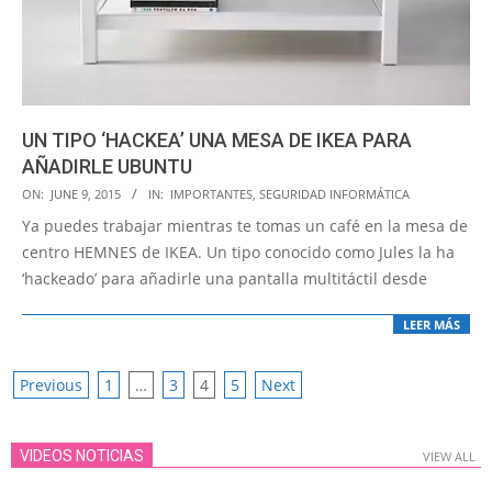
UN TIPO ‘HACKEA’ UNA MESA DE IKEA PARA
AÑADIRLE UBUNTU
2015-
ON:
JUNE 9, 2015
IN:
IMPORTANTES
,
SEGURIDAD INFORMÁTICA
06-
Ya puedes trabajar mientras te tomas un café en la mesa de
09
centro HEMNES de IKEA. Un tipo conocido como Jules la ha
‘hackeado’ para añadirle una pantalla multitáctil desde
LEER MÁS
POSTS
Previous
1
…
3
4
5
Next
PAGINATION
VIDEOS NOTICIAS
VIEW ALL