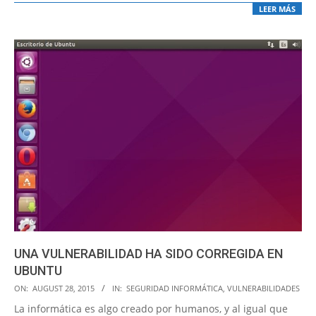
LEER MÁS
UNA VULNERABILIDAD HA SIDO CORREGIDA EN
UBUNTU
2015-
ON:
AUGUST 28, 2015
IN:
SEGURIDAD INFORMÁTICA
,
VULNERABILIDADES
08-
La informática es algo creado por humanos, y al igual que