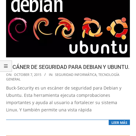
ESCÁNER DE SEGURIDAD PARA DEBIAN Y UBUNTU.
2015-
ON:
OCTOBER 7, 2015
IN:
SEGURIDAD INFORMÁTICA
,
TECNOLOGÍA
GENERAL
10-
Buck-Security es un escáner de seguridad para Debian y
07
Ubuntu. Esta herramienta ejecuta comprobaciones
importantes y ayuda al usuario a fortalecer su sistema
Linux. Y también permite una vista rápida
LEER MÁS