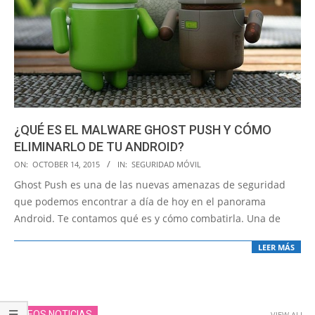
¿QUÉ ES EL MALWARE GHOST PUSH Y CÓMO
ELIMINARLO DE TU ANDROID?
2015-
ON:
OCTOBER 14, 2015
IN:
SEGURIDAD MÓVIL
10-
Ghost Push es una de las nuevas amenazas de seguridad
14
que podemos encontrar a día de hoy en el panorama
Android. Te contamos qué es y cómo combatirla. Una de
LEER MÁS
VIDEOS NOTICIAS
VIEW ALL