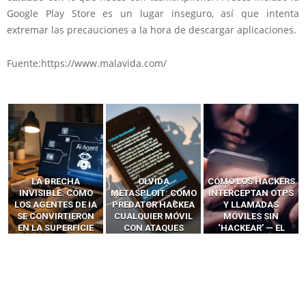
Google Play Store es un lugar inseguro, así que intenta
extremar las precauciones a la hora de descargar aplicaciones.
Fuente:https://www.malavida.com/
LA BRECHA
OLVIDA
CÓMO LOS HACKERS
INVISIBLE: CÓMO
METASPLOIT: CÓMO
INTERCEPTAN OTPS
LOS AGENTES DE IA
PREDATOR HACKEA
Y LLAMADAS
SE CONVIRTIERON
CUALQUIER MÓVIL
MÓVILES SIN
EN LA SUPERFICIE
CON ATAQUES
‘HACKEAR’ — EL
DE ATAQUE MÁS
PUBLICITARIOS
INCREÍBLE PODER DE
PELIGROSA DE
CERO-CLIC
LOS SIM BOXES”
2025–2026