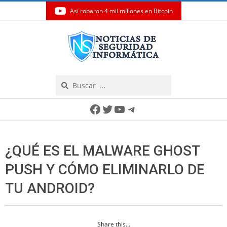
Así robaron 4 mil millones en Bitcoin
Skip
to
content
Search
Secondary
Facebook
Twitter
YouTube
Telegram
Navigation
Menu
¿QUÉ ES EL MALWARE GHOST
PUSH Y CÓMO ELIMINARLO DE
TU ANDROID?
Share this...