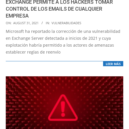
EXCHANGE PERMITE A LOS HACKERS TOMAR
CONTROL DE LOS EMAILS DE CUALQUIER
EMPRESA
2021-
ON:
AUGUST 31, 2021
IN:
VULNERABILIDADES
08-
Microsoft ha reportado la corrección de una vulnerabilidad
31
en Exchange Server detectada a inicios de 2021 y cuya
explotación habría permitido a los actores de amenazas
establecer reglas de reenvío
LEER MÁS