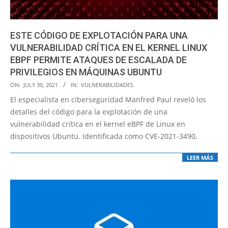
ESTE CÓDIGO DE EXPLOTACIÓN PARA UNA
VULNERABILIDAD CRÍTICA EN EL KERNEL LINUX
EBPF PERMITE ATAQUES DE ESCALADA DE
PRIVILEGIOS EN MÁQUINAS UBUNTU
2021-
ON:
JULY 30, 2021
IN:
VULNERABILIDADES
07-
El especialista en ciberseguridad Manfred Paul reveló los
30
detalles del código para la explotación de una
vulnerabilidad crítica en el kernel eBPF de Linux en
dispositivos Ubuntu. Identificada como CVE-2021-3490,
LEER MÁS