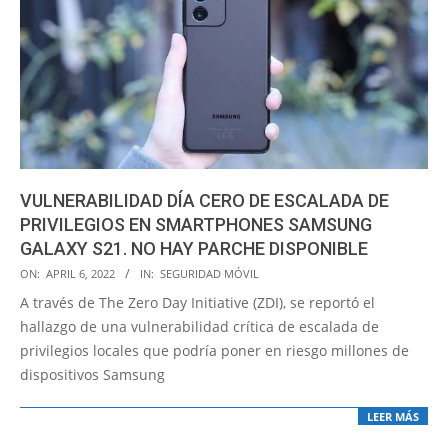
VULNERABILIDAD DÍA CERO DE ESCALADA DE
PRIVILEGIOS EN SMARTPHONES SAMSUNG
GALAXY S21. NO HAY PARCHE DISPONIBLE
2022-
ON:
APRIL 6, 2022
IN:
SEGURIDAD MÓVIL
04-
A través de The Zero Day Initiative (ZDI), se reportó el
06
hallazgo de una vulnerabilidad crítica de escalada de
privilegios locales que podría poner en riesgo millones de
dispositivos Samsung
LEER MÁS