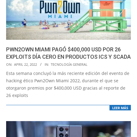
PWN2OWN MIAMI PAGÓ $400,000 USD POR 26
EXPLOITS DÍA CERO EN PRODUCTOS ICS Y SCADA
2022-
ON:
APRIL 22, 2022
IN:
TECNOLOGÍA GENERAL
04-
Esta semana concluyó la más reciente edición del evento de
22
hacking ético Pwn2Own Miami 2022, durante el que se
otorgaron premios por $400,000 USD gracias al reporte de
26 exploits
LEER MÁS