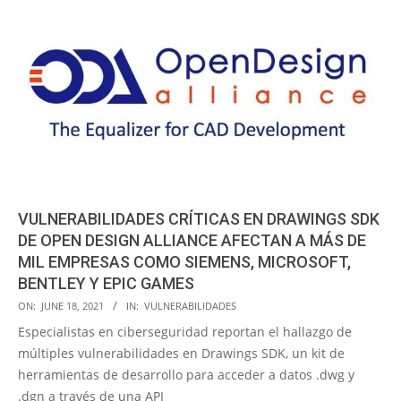
VULNERABILIDADES CRÍTICAS EN DRAWINGS SDK
DE OPEN DESIGN ALLIANCE AFECTAN A MÁS DE
MIL EMPRESAS COMO SIEMENS, MICROSOFT,
BENTLEY Y EPIC GAMES
2021-
ON:
JUNE 18, 2021
IN:
VULNERABILIDADES
06-
Especialistas en ciberseguridad reportan el hallazgo de
18
múltiples vulnerabilidades en Drawings SDK, un kit de
herramientas de desarrollo para acceder a datos .dwg y
.dgn a través de una API