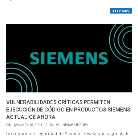
LEER MÁS
VULNERABILIDADES CRÍTICAS PERMITEN
EJECUCIÓN DE CÓDIGO EN PRODUCTOS SIEMENS;
ACTUALICE AHORA
2021-
ON:
JANUARY 18, 2021
IN:
VULNERABILIDADES
01-
Un reporte de seguridad de Siemens revela que algunas de