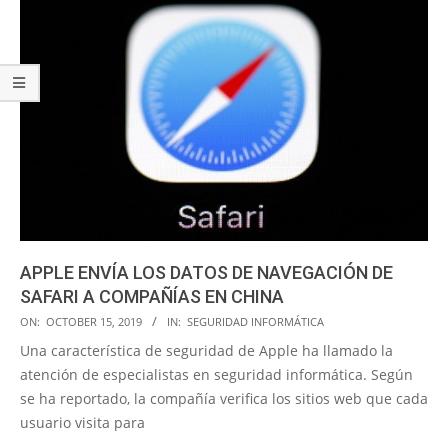
APPLE ENVÍA LOS DATOS DE NAVEGACIÓN DE
SAFARI A COMPAÑÍAS EN CHINA
2019-
ON:
OCTOBER 15, 2019
IN:
SEGURIDAD INFORMÁTICA
10-
Una característica de seguridad de Apple ha llamado la
15
atención de especialistas en seguridad informática. Según
se ha reportado, la compañía verifica los sitios web que cada
usuario visita para