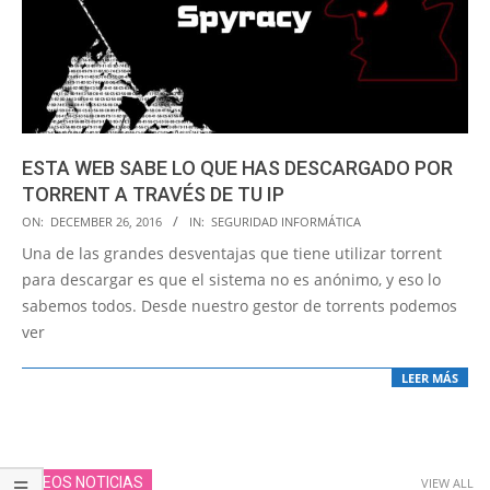
ESTA WEB SABE LO QUE HAS DESCARGADO POR
TORRENT A TRAVÉS DE TU IP
2016-
ON:
DECEMBER 26, 2016
IN:
SEGURIDAD INFORMÁTICA
12-
Una de las grandes desventajas que tiene utilizar torrent
26
para descargar es que el sistema no es anónimo, y eso lo
sabemos todos. Desde nuestro gestor de torrents podemos
ver
LEER MÁS
VIDEOS NOTICIAS
VIEW ALL