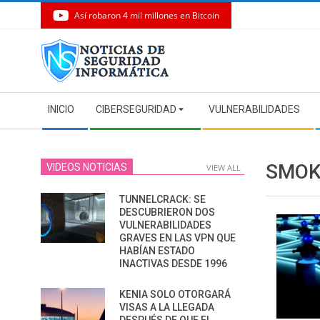
Así robaron 4 mil millones en Bitcoin
Skip
to
content
Secondary
INICIO
CIBERSEGURIDAD
VULNERABILIDADES
Navigation
Menu
SMOK
VIDEOS NOTICIAS
VIEW ALL
TUNNELCRACK: SE
DESCUBRIERON DOS
VULNERABILIDADES
GRAVES EN LAS VPN QUE
HABÍAN ESTADO
INACTIVAS DESDE 1996
KENIA SOLO OTORGARÁ
VISAS A LA LLEGADA