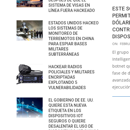
DESPUÉS DE QUE EL
SISTEMA DE VISAS EN
ESTE 
LÍNEA FUERA HACKEADO
PERMIT
DÓLARE
ESTADOS UNIDOS HACKEO
LOS SISTEMAS DE
CONTR
MONITOREO DE
DISPOS
TERREMOTOS EN CHINA
2022-
PARA ESPIAR BASES
ON:
FEBRUA
MILITARES
02-
El grupo
SUBTERRÁNEAS
17
Intellig
botnet qu
HACKEAR RADIOS
POLICIALES Y MILITARES
fase de d
ENCRIPTADAS
avanzada
EXPLOTANDO 5
ejecución
VULNERABILIDADES
EL GOBIERNO DE EE. UU.
QUIERE ESTA NUEVA
ETIQUETA EN LOS
DISPOSITIVOS IOT
SEGUROS O QUIERE
DESALENTAR EL USO DE