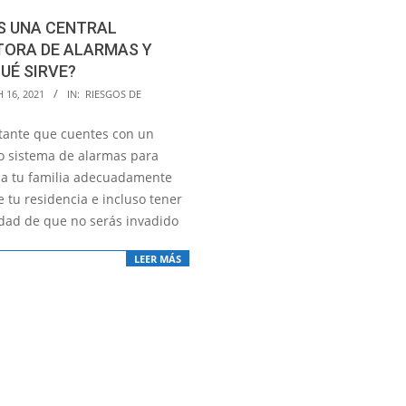
S UNA CENTRAL
TORA DE ALARMAS Y
UÉ SIRVE?
 16, 2021
IN:
RIESGOS DE
tante que cuentes con un
 sistema de alarmas para
 a tu familia adecuadamente
 tu residencia e incluso tener
idad de que no serás invadido
LEER MÁS