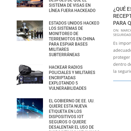
DESPUÉS DE QUE EL
SISTEMA DE VISAS EN
¿QUÉ E
LÍNEA FUERA HACKEADO
RECEP
PARA Q
ESTADOS UNIDOS HACKEO
LOS SISTEMAS DE
2021-
ON:
MARCH
MONITOREO DE
SEGURIDAD
03-
TERREMOTOS EN CHINA
Es impor
16
PARA ESPIAR BASES
MILITARES
adecuado
SUBTERRÁNEAS
proteger
dentro de
HACKEAR RADIOS
la segur
POLICIALES Y MILITARES
ENCRIPTADAS
EXPLOTANDO 5
VULNERABILIDADES
EL GOBIERNO DE EE. UU.
QUIERE ESTA NUEVA
ETIQUETA EN LOS
DISPOSITIVOS IOT
SEGUROS O QUIERE
DESALENTAR EL USO DE