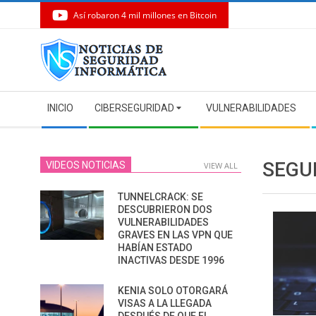
Así robaron 4 mil millones en Bitcoin
Skip
to
content
Secondary
INICIO
CIBERSEGURIDAD
VULNERABILIDADES
Navigation
Menu
SEGU
VIDEOS NOTICIAS
VIEW ALL
TUNNELCRACK: SE
DESCUBRIERON DOS
VULNERABILIDADES
GRAVES EN LAS VPN QUE
HABÍAN ESTADO
INACTIVAS DESDE 1996
KENIA SOLO OTORGARÁ
VISAS A LA LLEGADA