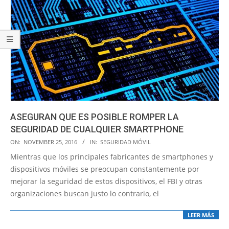
ASEGURAN QUE ES POSIBLE ROMPER LA
SEGURIDAD DE CUALQUIER SMARTPHONE
2016-
ON:
NOVEMBER 25, 2016
IN:
SEGURIDAD MÓVIL
11-
Mientras que los principales fabricantes de smartphones y
25
dispositivos móviles se preocupan constantemente por
mejorar la seguridad de estos dispositivos, el FBI y otras
organizaciones buscan justo lo contrario, el
LEER MÁS