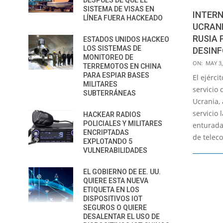
DESPUÉS DE QUE EL
SISTEMA DE VISAS EN
INTERN
LÍNEA FUERA HACKEADO
UCRANI
RUSIA 
ESTADOS UNIDOS HACKEO
LOS SISTEMAS DE
DESIN
MONITOREO DE
2022-
ON:
MAY 3,
TERREMOTOS EN CHINA
05-
PARA ESPIAR BASES
El ejérci
MILITARES
03
servicio 
SUBTERRÁNEAS
Ucrania, 
servicio 
HACKEAR RADIOS
POLICIALES Y MILITARES
enturadas
ENCRIPTADAS
de telec
EXPLOTANDO 5
VULNERABILIDADES
EL GOBIERNO DE EE. UU.
QUIERE ESTA NUEVA
ETIQUETA EN LOS
DISPOSITIVOS IOT
SEGUROS O QUIERE
DESALENTAR EL USO DE