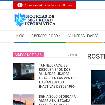
Así robaron 4 mil millones en Bitcoin
Skip
to
content
Secondary
INICIO
CIBERSEGURIDAD
VULNERABILIDADES
Navigation
Menu
ROST
VIDEOS NOTICIAS
VIEW ALL
TUNNELCRACK: SE
DESCUBRIERON DOS
VULNERABILIDADES
GRAVES EN LAS VPN QUE
HABÍAN ESTADO
INACTIVAS DESDE 1996
KENIA SOLO OTORGARÁ
VISAS A LA LLEGADA