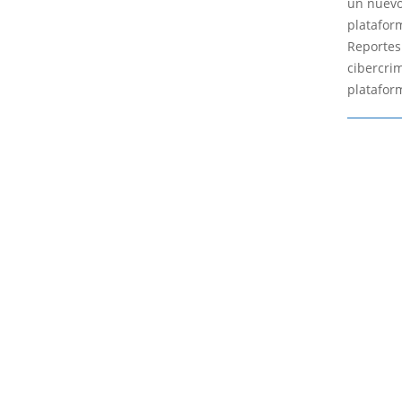
un nuevo 
platafor
Reportes
cibercri
platafor