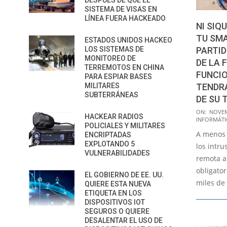
DESPUÉS DE QUE EL
SISTEMA DE VISAS EN
LÍNEA FUERA HACKEADO
NI SIQ
TU SM
ESTADOS UNIDOS HACKEO
LOS SISTEMAS DE
PARTID
MONITOREO DE
DE LA 
TERREMOTOS EN CHINA
FUNCIO
PARA ESPIAR BASES
MILITARES
TENDR
SUBTERRÁNEAS
DE SU 
2022-
ON:
NOVEM
HACKEAR RADIOS
INFORMÁTI
11-
POLICIALES Y MILITARES
A menos 
12
ENCRIPTADAS
EXPLOTANDO 5
los intr
VULNERABILIDADES
remota a
obligato
EL GOBIERNO DE EE. UU.
miles de
QUIERE ESTA NUEVA
ETIQUETA EN LOS
DISPOSITIVOS IOT
SEGUROS O QUIERE
DESALENTAR EL USO DE