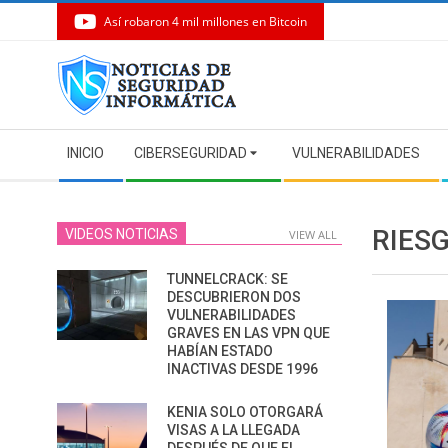
Así robaron 4 mil millones en Bitcoin
Skip
to
content
Secondary
INICIO
CIBERSEGURIDAD
VULNERABILIDADES
Navigation
Menu
RIES
VIDEOS NOTICIAS
VIEW ALL
TUNNELCRACK: SE
DESCUBRIERON DOS
VULNERABILIDADES
GRAVES EN LAS VPN QUE
HABÍAN ESTADO
INACTIVAS DESDE 1996
KENIA SOLO OTORGARÁ
VISAS A LA LLEGADA