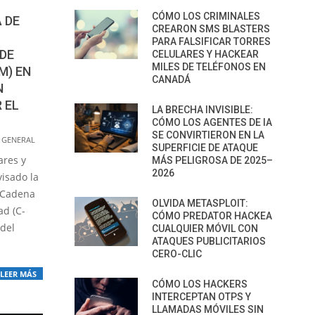
CÓMO LOS CRIMINALES
 DE
CREARON SMS BLASTERS
PARA FALSIFICAR TORRES
 DE
CELULARES Y HACKEAR
MILES DE TELÉFONOS EN
M) EN
CANADÁ
N
 EL
LA BRECHA INVISIBLE:
CÓMO LOS AGENTES DE IA
SE CONVIRTIERON EN LA
 GENERAL
SUPERFICIE DE ATAQUE
ares y
MÁS PELIGROSA DE 2025–
2026
visado la
 Cadena
OLVIDA METASPLOIT:
ad (C-
CÓMO PREDATOR HACKEA
 del
CUALQUIER MÓVIL CON
ATAQUES PUBLICITARIOS
CERO-CLIC
LEER MÁS
CÓMO LOS HACKERS
INTERCEPTAN OTPS Y
LLAMADAS MÓVILES SIN