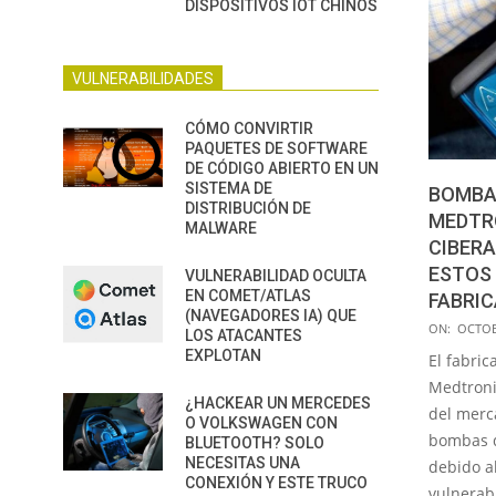
DISPOSITIVOS IOT CHINOS
VULNERABILIDADES
CÓMO CONVIRTIR
PAQUETES DE SOFTWARE
DE CÓDIGO ABIERTO EN UN
SISTEMA DE
BOMBAS
DISTRIBUCIÓN DE
MEDTR
MALWARE
CIBERA
ESTOS 
VULNERABILIDAD OCULTA
EN COMET/ATLAS
FABRI
(NAVEGADORES IA) QUE
2021-
ON:
OCTOB
LOS ATACANTES
10-
EXPLOTAN
El fabric
06
Medtroni
¿HACKEAR UN MERCEDES
del merc
O VOLKSWAGEN CON
bombas d
BLUETOOTH? SOLO
NECESITAS UNA
debido a
CONEXIÓN Y ESTE TRUCO
vulnerab