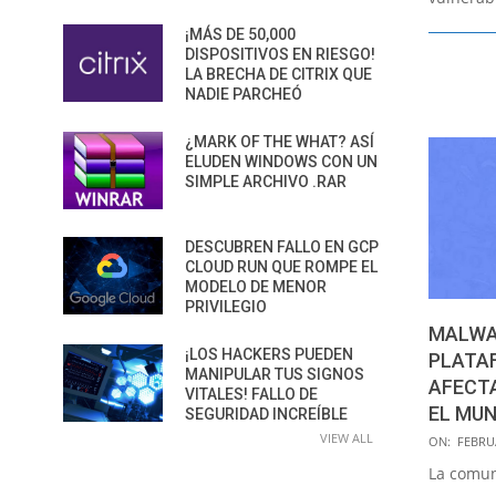
¡MÁS DE 50,000
DISPOSITIVOS EN RIESGO!
LA BRECHA DE CITRIX QUE
NADIE PARCHEÓ
¿MARK OF THE WHAT? ASÍ
ELUDEN WINDOWS CON UN
SIMPLE ARCHIVO .RAR
DESCUBREN FALLO EN GCP
CLOUD RUN QUE ROMPE EL
MODELO DE MENOR
PRIVILEGIO
MALWA
¡LOS HACKERS PUEDEN
PLATA
MANIPULAR TUS SIGNOS
AFECTA
VITALES! FALLO DE
EL MU
SEGURIDAD INCREÍBLE
2021-
VIEW ALL
ON:
FEBRUA
02-
La comun
10