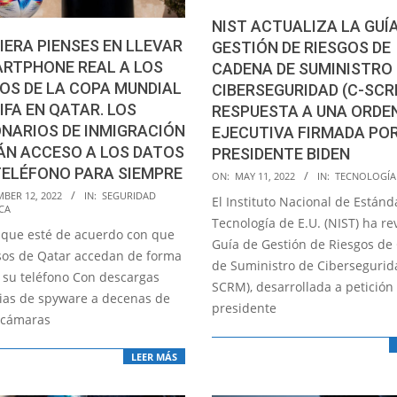
NIST ACTUALIZA LA GUÍA
UIERA PIENSES EN LLEVAR
GESTIÓN DE RIESGOS DE
ARTPHONE REAL A LOS
CADENA DE SUMINISTRO
OS DE LA COPA MUNDIAL
CIBERSEGURIDAD (C-SCR
FIFA EN QATAR. LOS
RESPUESTA A UNA ORDE
NARIOS DE INMIGRACIÓN
EJECUTIVA FIRMADA POR
ÁN ACCESO A LOS DATOS
PRESIDENTE BIDEN
TELÉFONO PARA SIEMPRE
2022-
ON:
MAY 11, 2022
IN:
TECNOLOGÍA
05-
BER 12, 2022
IN:
SEGURIDAD
El Instituto Nacional de Estánd
CA
11
Tecnología de E.U. (NIST) ha re
que esté de acuerdo con que
Guía de Gestión de Riesgos de
usos de Qatar accedan de forma
de Suministro de Cibersegurid
 su teléfono Con descargas
SCRM), desarrollada a petición
rias de spyware a decenas de
presidente
 cámaras
LEER MÁS