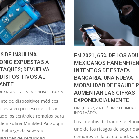
 DE INSULINA
EN 2021, 65% DE LOS AD
ONIC EXPUESTAS A
MEXICANOS HAN ENFRE
TAQUES; DEVUELVA
INTENTOS DE ESTAFA
DISPOSITIVOS AL
BANCARIA. UNA NUEVA
CANTE
MODALIDAD DE FRAUDE 
AUMENTAR LAS CIFRAS
ER 6, 2021
IN:
VULNERABILIDADES
EXPONENCIALMENTE
ante de dispositivos médicos
2021-
c está en proceso de retirar
ON:
JULY 22, 2021
IN:
SEGURIDAD
INFORMÁTICA
07-
ado los controles remotos para
Los intentos de fraude telefóni
22
e insulina MiniMed Paradigm
uno de los riesgos de segurid
l hallazgo de severas
comunes en la actualidad, ya 
ilidades de seguridad.