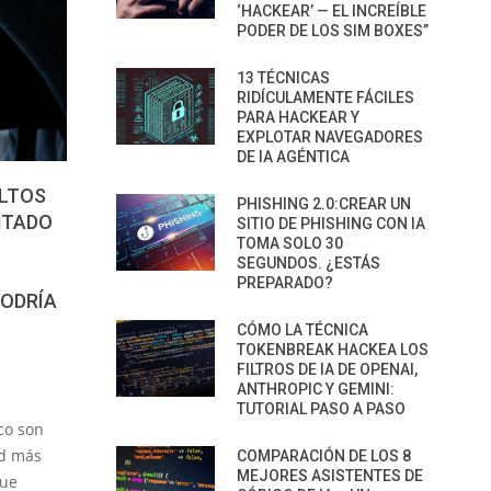
‘HACKEAR’ — EL INCREÍBLE
PODER DE LOS SIM BOXES”
13 TÉCNICAS
RIDÍCULAMENTE FÁCILES
PARA HACKEAR Y
EXPLOTAR NAVEGADORES
DE IA AGÉNTICA
ULTOS
PHISHING 2.0:CREAR UN
NTADO
SITIO DE PHISHING CON IA
TOMA SOLO 30
SEGUNDOS. ¿ESTÁS
PREPARADO?
PODRÍA
CÓMO LA TÉCNICA
TOKENBREAK HACKEA LOS
FILTROS DE IA DE OPENAI,
ANTHROPIC Y GEMINI:
TUTORIAL PASO A PASO
co son
ad más
COMPARACIÓN DE LOS 8
MEJORES ASISTENTES DE
que