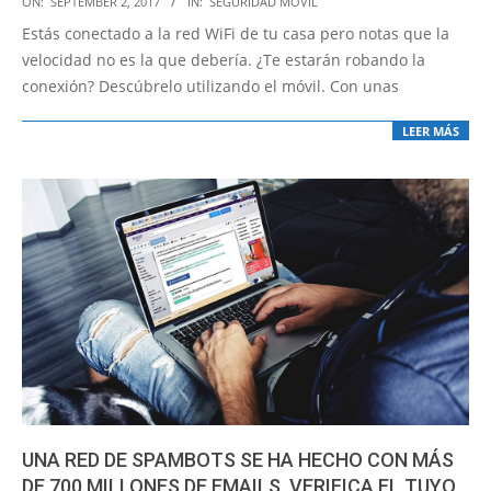
ON:
SEPTEMBER 2, 2017
IN:
SEGURIDAD MÓVIL
09-
Estás conectado a la red WiFi de tu casa pero notas que la
02
velocidad no es la que debería. ¿Te estarán robando la
conexión? Descúbrelo utilizando el móvil. Con unas
LEER MÁS
UNA RED DE SPAMBOTS SE HA HECHO CON MÁS
DE 700 MILLONES DE EMAILS, VERIFICA EL TUYO