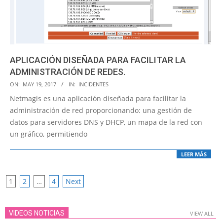
APLICACIÓN DISEÑADA PARA FACILITAR LA
ADMINISTRACIÓN DE REDES.
2017-
ON:
MAY 19, 2017
IN:
INCIDENTES
05-
Netmagis es una aplicación diseñada para facilitar la
19
administración de red proporcionando: una gestión de
datos para servidores DNS y DHCP, un mapa de la red con
un gráfico, permitiendo
LEER MÁS
POSTS
1
2
…
4
Next
PAGINATION
VIDEOS NOTICIAS
VIEW ALL