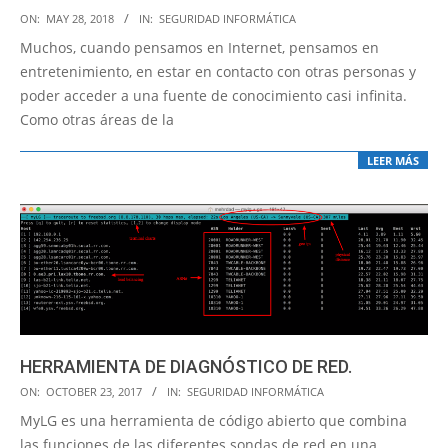
2018-
ON:
MAY 28, 2018
IN:
SEGURIDAD INFORMÁTICA
05-
Muchos, cuando pensamos en Internet, pensamos en
28
entretenimiento, en estar en contacto con otras personas y
poder acceder a una fuente de conocimiento casi infinita.
Como otras áreas de la
LEER MÁS
HERRAMIENTA DE DIAGNÓSTICO DE RED.
2017-
ON:
OCTOBER 23, 2017
IN:
SEGURIDAD INFORMÁTICA
10-
MyLG es una herramienta de código abierto que combina
23
las funciones de las diferentes sondas de red en una