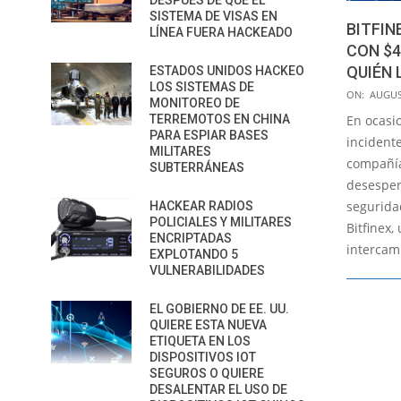
DESPUÉS DE QUE EL
SISTEMA DE VISAS EN
BITFI
LÍNEA FUERA HACKEADO
CON $4
QUIÉN 
ESTADOS UNIDOS HACKEO
LOS SISTEMAS DE
2020-
ON:
AUGUS
MONITOREO DE
08-
En ocasi
TERREMOTOS EN CHINA
05
PARA ESPIAR BASES
incidente
MILITARES
compañí
SUBTERRÁNEAS
desesper
segurida
HACKEAR RADIOS
POLICIALES Y MILITARES
Bitfinex
ENCRIPTADAS
intercam
EXPLOTANDO 5
VULNERABILIDADES
EL GOBIERNO DE EE. UU.
QUIERE ESTA NUEVA
ETIQUETA EN LOS
DISPOSITIVOS IOT
SEGUROS O QUIERE
DESALENTAR EL USO DE