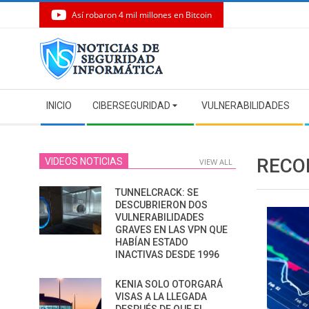
Así robaron 4 mil millones en Bitcoin
Skip
to
content
Secondary
INICIO
CIBERSEGURIDAD
VULNERABILIDADES
Navigation
Menu
RECO
VIDEOS NOTICIAS
VIEW ALL
TUNNELCRACK: SE
DESCUBRIERON DOS
VULNERABILIDADES
GRAVES EN LAS VPN QUE
HABÍAN ESTADO
INACTIVAS DESDE 1996
KENIA SOLO OTORGARÁ
VISAS A LA LLEGADA