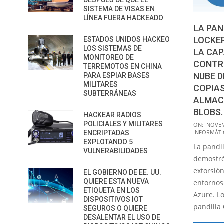
DESPUÉS DE QUE EL
SISTEMA DE VISAS EN
LÍNEA FUERA HACKEADO
LA PAN
LOCKE
ESTADOS UNIDOS HACKEO
LOS SISTEMAS DE
LA CAP
MONITOREO DE
CONTRO
TERREMOTOS EN CHINA
NUBE D
PARA ESPIAR BASES
MILITARES
COPIAS
SUBTERRÁNEAS
ALMAC
BLOBS.
HACKEAR RADIOS
2022-
POLICIALES Y MILITARES
ON:
NOVEM
INFORMÁTI
ENCRIPTADAS
11-
EXPLOTANDO 5
La pandi
23
VULNERABILIDADES
demostró
extorsió
EL GOBIERNO DE EE. UU.
QUIERE ESTA NUEVA
entornos
ETIQUETA EN LOS
Azure. L
DISPOSITIVOS IOT
pandilla
SEGUROS O QUIERE
DESALENTAR EL USO DE