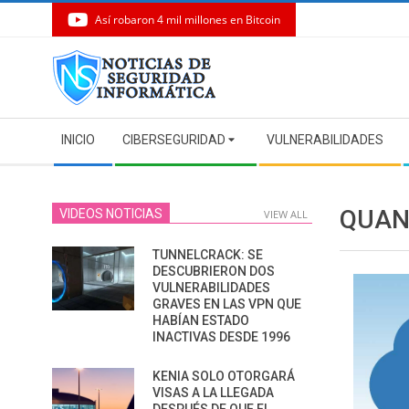
Así robaron 4 mil millones en Bitcoin
Skip
to
content
Secondary
INICIO
CIBERSEGURIDAD
VULNERABILIDADES
Navigation
Menu
QUAN
VIDEOS NOTICIAS
VIEW ALL
TUNNELCRACK: SE
DESCUBRIERON DOS
VULNERABILIDADES
GRAVES EN LAS VPN QUE
HABÍAN ESTADO
INACTIVAS DESDE 1996
KENIA SOLO OTORGARÁ
VISAS A LA LLEGADA