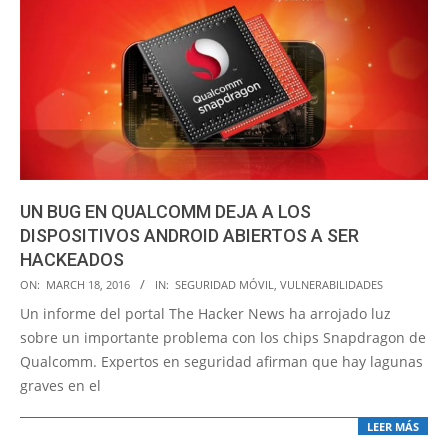
UN BUG EN QUALCOMM DEJA A LOS
DISPOSITIVOS ANDROID ABIERTOS A SER
HACKEADOS
2016-
ON:
MARCH 18, 2016
IN:
SEGURIDAD MÓVIL
,
VULNERABILIDADES
03-
Un informe del portal The Hacker News ha arrojado luz
18
sobre un importante problema con los chips Snapdragon de
Qualcomm. Expertos en seguridad afirman que hay lagunas
graves en el
LEER MÁS