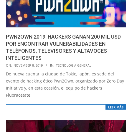
PWN2OWN 2019: HACKERS GANAN 200 MIL USD
POR ENCONTRAR VULNERABILIDADES EN
TELÉFONOS, TELEVISORES Y ALTAVOCES
INTELIGENTES
2019-
ON:
NOVEMBER 8, 2019
IN:
TECNOLOGÍA GENERAL
11-
De nueva cuenta la ciudad de Tokio, Japón, es sede del
08
evento de hacking ético Pwn2Own, organizado por Zero Day
Initiative y, en esta ocasión, el equipo de hackers
Fluoracetate
LEER MÁS