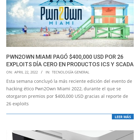
PWN2OWN MIAMI PAGÓ $400,000 USD POR 26
EXPLOITS DÍA CERO EN PRODUCTOS ICS Y SCADA
2022-
ON:
APRIL 22, 2022
IN:
TECNOLOGÍA GENERAL
04-
Esta semana concluyó la más reciente edición del evento de
22
hacking ético Pwn2Own Miami 2022, durante el que se
otorgaron premios por $400,000 USD gracias al reporte de
26 exploits
LEER MÁS