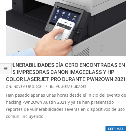
VULNERABILIDADES DÍA CERO ENCONTRADAS EN
LAS IMPRESORAS CANON IMAGECLASS Y HP
COLOR LASERJET PRO DURANTE PWN2OWN 2021
2021-
ON:
NOVEMBER 3, 2021
IN:
VULNERABILIDADES
11-
Han pasado apenas unas horas desde el inicio del evento de
03
hacking Pwn2Own Austin 2021 y ya se han presentado
reportes de vulnerabilidades severas en dispositivos de uso
común, incluyendo
LEER MÁS