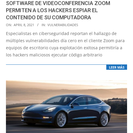
SOFTWARE DE VIDEOCONFERENCIA ZOOM
PERMITEN A LOS HACKERS ESPIAR EL
CONTENIDO DE SU COMPUTADORA
2021-
ON:
APRIL 8, 2021
IN:
VULNERABILIDADES
04-
Especialistas en ciberseguridad reportan el hallazgo de
08
múltiples vulnerabilidades día cero en el cliente Zoom para
equipos de escritorio cuya explotación exitosa permitiría a
los hackers maliciosos ejecutar código arbitrario
LEER MÁS