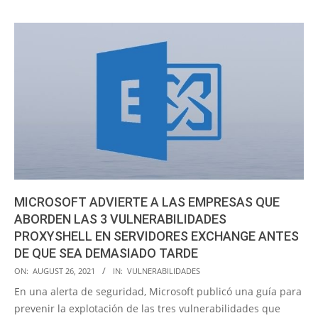
MICROSOFT ADVIERTE A LAS EMPRESAS QUE
ABORDEN LAS 3 VULNERABILIDADES
PROXYSHELL EN SERVIDORES EXCHANGE ANTES
DE QUE SEA DEMASIADO TARDE
2021-
ON:
AUGUST 26, 2021
IN:
VULNERABILIDADES
08-
En una alerta de seguridad, Microsoft publicó una guía para
26
prevenir la explotación de las tres vulnerabilidades que