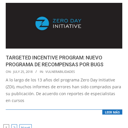
TARGETED INCENTIVE PROGRAM: NUEVO
PROGRAMA DE RECOMPENSAS POR BUGS
2018-
ON:
JULY 25, 2018
IN:
VULNERABILIDADES
07-
A lo largo de los 13 años del programa Zero Day Initiative
25
(ZDI), muchos informes de errores han sido comprados para
su publicación. De acuerdo con reportes de especialistas
en cursos
LEER MÁS
1
2
Next