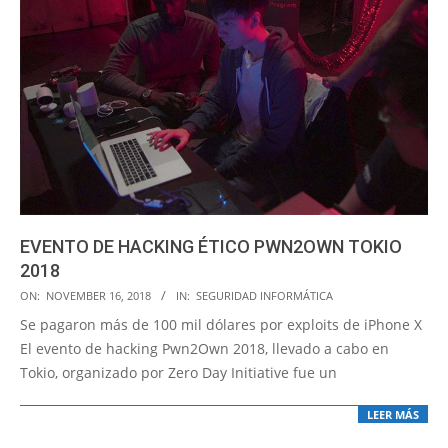
EVENTO DE HACKING ÉTICO PWN2OWN TOKIO
2018
2018-
ON:
NOVEMBER 16, 2018
IN:
SEGURIDAD INFORMÁTICA
11-
Se pagaron más de 100 mil dólares por exploits de iPhone X
16
El evento de hacking Pwn2Own 2018, llevado a cabo en
Tokio, organizado por Zero Day Initiative fue un
LEER MÁS