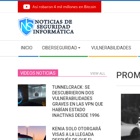
Así robaron 4 mil millones en Bitcoin
Skip
to
content
Secondary
INICIO
CIBERSEGURIDAD
VULNERABILIDADES
Navigation
Menu
PROM
VIDEOS NOTICIAS
VIEW ALL
TUNNELCRACK: SE
DESCUBRIERON DOS
VULNERABILIDADES
GRAVES EN LAS VPN QUE
HABÍAN ESTADO
INACTIVAS DESDE 1996
KENIA SOLO OTORGARÁ
VISAS A LA LLEGADA