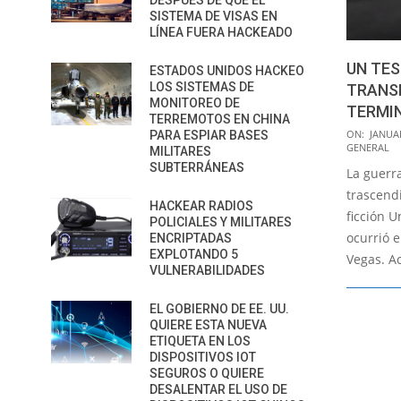
DESPUÉS DE QUE EL
SISTEMA DE VISAS EN
LÍNEA FUERA HACKEADO
UN TE
ESTADOS UNIDOS HACKEO
LOS SISTEMAS DE
TRANSE
MONITOREO DE
TERMI
TERREMOTOS EN CHINA
2019-
ON:
JANUAR
PARA ESPIAR BASES
GENERAL
MILITARES
01-
SUBTERRÁNEAS
La guerr
15
trascendi
HACKEAR RADIOS
ficción U
POLICIALES Y MILITARES
ocurrió 
ENCRIPTADAS
EXPLOTANDO 5
Vegas. A
VULNERABILIDADES
EL GOBIERNO DE EE. UU.
QUIERE ESTA NUEVA
ETIQUETA EN LOS
DISPOSITIVOS IOT
SEGUROS O QUIERE
DESALENTAR EL USO DE