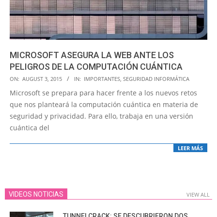
MICROSOFT ASEGURA LA WEB ANTE LOS
PELIGROS DE LA COMPUTACIÓN CUÁNTICA
2015-
ON:
AUGUST 3, 2015
IN:
IMPORTANTES
,
SEGURIDAD INFORMÁTICA
08-
Microsoft se prepara para hacer frente a los nuevos retos
03
que nos planteará la computación cuántica en materia de
seguridad y privacidad. Para ello, trabaja en una versión
cuántica del
LEER MÁS
VIDEOS NOTICIAS
VIEW ALL
TUNNELCRACK: SE DESCUBRIERON DOS