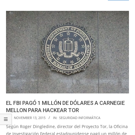
EL FBI PAGÓ 1 MILLÓN DE DÓLARES A CARNEGIE
MELLON PARA HACKEAR TOR
2015-
ON:
NOVEMBER 13, 2015
IN:
SEGURIDAD INFORMÁTICA
11-
Según Roger Dingledine, director del Proyecto Tor, la Oficina
13
de Investigación Federal estadounidense pagó un millón de