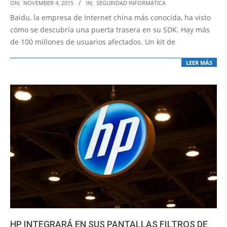
2015-
ON:
NOVEMBER 4, 2015
IN:
SEGURIDAD INFORMÁTICA
11-
Baidu, la empresa de Internet china más conocida, ha visto
04
cómo se descubría una puerta trasera en su SDK. Hay más
de 100 millones de usuarios afectados. Un kit de
LEER MÁS
HP INTEGRARÁ EN SUS PANTALLAS FILTROS DE