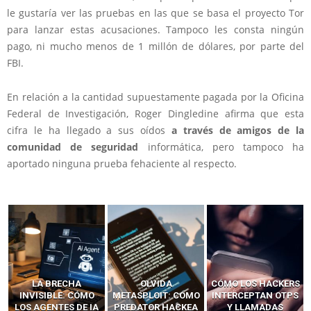
le gustaría ver las pruebas en las que se basa el proyecto Tor
para lanzar estas acusaciones. Tampoco les consta ningún
pago, ni mucho menos de 1 millón de dólares, por parte del
FBI.
En relación a la cantidad supuestamente pagada por la Oficina
Federal de Investigación, Roger Dingledine afirma que esta
cifra le ha llegado a sus oídos
a través de amigos de la
comunidad de seguridad
informática, pero tampoco ha
aportado ninguna prueba fehaciente al respecto.
LA BRECHA
OLVIDA
CÓMO LOS HACKERS
INVISIBLE: CÓMO
METASPLOIT: CÓMO
INTERCEPTAN OTPS
LOS AGENTES DE IA
PREDATOR HACKEA
Y LLAMADAS