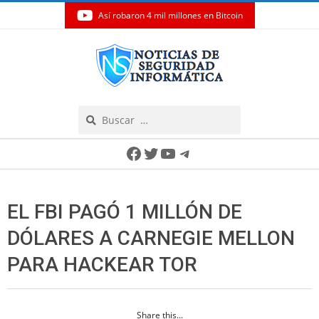
Así robaron 4 mil millones en Bitcoin
Skip
to
content
Search
Secondary
Facebook
Twitter
YouTube
Telegram
Navigation
Menu
EL FBI PAGÓ 1 MILLÓN DE
DÓLARES A CARNEGIE MELLON
PARA HACKEAR TOR
Share this...