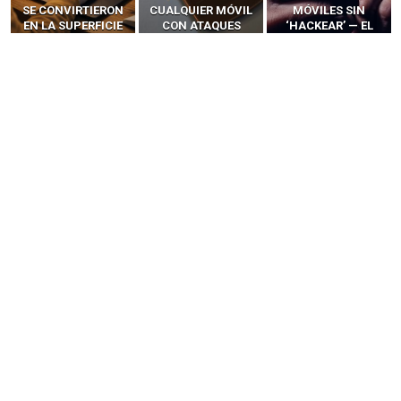
SE CONVIRTIERON
CUALQUIER MÓVIL
MÓVILES SIN
EN LA SUPERFICIE
CON ATAQUES
‘HACKEAR’ — EL
DE ATAQUE MÁS
PUBLICITARIOS
INCREÍBLE PODER DE
PELIGROSA DE
CERO-CLIC
LOS SIM BOXES”
2025–2026