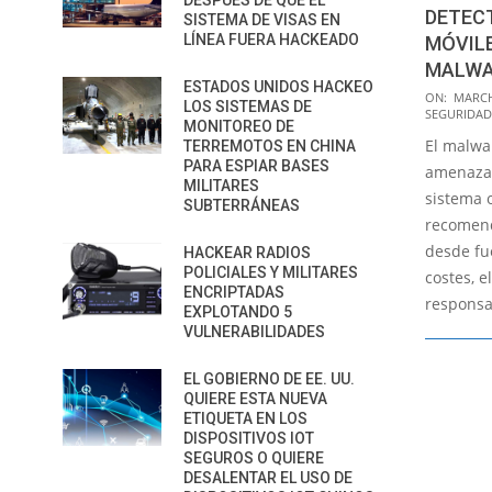
DESPUÉS DE QUE EL
DETEC
SISTEMA DE VISAS EN
LÍNEA FUERA HACKEADO
MÓVIL
MALWA
ESTADOS UNIDOS HACKEO
2017-
ON:
MARCH
LOS SISTEMAS DE
SEGURIDAD
03-
MONITOREO DE
El malwa
14
TERREMOTOS EN CHINA
PARA ESPIAR BASES
amenaza 
MILITARES
sistema 
SUBTERRÁNEAS
recomend
desde fue
HACKEAR RADIOS
POLICIALES Y MILITARES
costes, 
ENCRIPTADAS
responsa
EXPLOTANDO 5
VULNERABILIDADES
EL GOBIERNO DE EE. UU.
QUIERE ESTA NUEVA
ETIQUETA EN LOS
DISPOSITIVOS IOT
SEGUROS O QUIERE
DESALENTAR EL USO DE