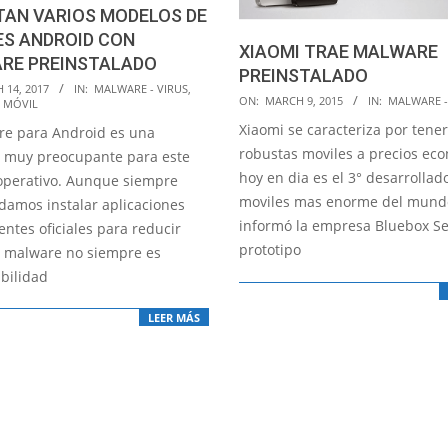
TAN VARIOS MODELOS DE
ES ANDROID CON
XIAOMI TRAE MALWARE
RE PREINSTALADO
PREINSTALADO
 14, 2017
IN:
MALWARE - VIRUS
,
2015-
ON:
MARCH 9, 2015
IN:
MALWARE -
 MÓVIL
03-
Xiaomi se caracteriza por tener
re para Android es una
09
robustas moviles a precios ec
muy preocupante para este
hoy en dia es el 3° desarrollad
operativo. Aunque siempre
moviles mas enorme del mund
amos instalar aplicaciones
informó la empresa Bluebox Sec
ntes oficiales para reducir
prototipo
el malware no siempre es
bilidad
LEER MÁS