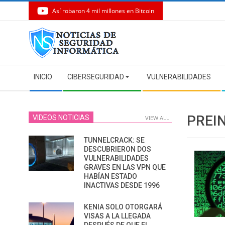
Así robaron 4 mil millones en Bitcoin
Skip
to
content
Secondary
INICIO
CIBERSEGURIDAD
VULNERABILIDADES
Navigation
Menu
PREI
VIDEOS NOTICIAS
VIEW ALL
TUNNELCRACK: SE
DESCUBRIERON DOS
VULNERABILIDADES
GRAVES EN LAS VPN QUE
HABÍAN ESTADO
INACTIVAS DESDE 1996
KENIA SOLO OTORGARÁ
VISAS A LA LLEGADA