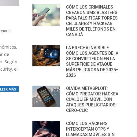
CÓMO LOS CRIMINALES
CREARON SMS BLASTERS
PARA FALSIFICAR TORRES
CELULARES Y HACKEAR
MILES DE TELÉFONOS EN
 VIRUS
CANADÁ
onómicos,
LA BRECHA INVISIBLE:
CÓMO LOS AGENTES DE IA
or de
SE CONVIRTIERON EN LA
o. Según
SUPERFICIE DE ATAQUE
urity, el
MÁS PELIGROSA DE 2025–
2026
OLVIDA METASPLOIT:
LEER MÁS
CÓMO PREDATOR HACKEA
CUALQUIER MÓVIL CON
ATAQUES PUBLICITARIOS
CERO-CLIC
CÓMO LOS HACKERS
INTERCEPTAN OTPS Y
LLAMADAS MÓVILES SIN