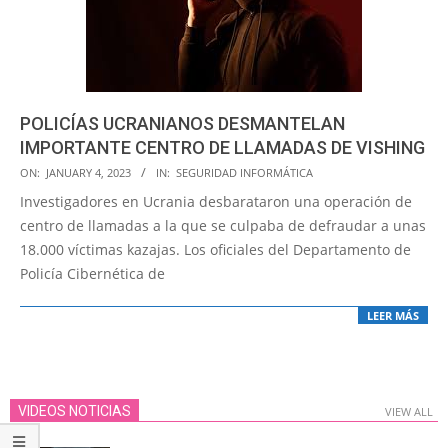
POLICÍAS UCRANIANOS DESMANTELAN
IMPORTANTE CENTRO DE LLAMADAS DE VISHING
2023-
ON:
JANUARY 4, 2023
IN:
SEGURIDAD INFORMÁTICA
01-
Investigadores en Ucrania desbarataron una operación de
04
centro de llamadas a la que se culpaba de defraudar a unas
18.000 víctimas kazajas. Los oficiales del Departamento de
Policía Cibernética de
LEER MÁS
VIDEOS NOTICIAS
VIEW ALL