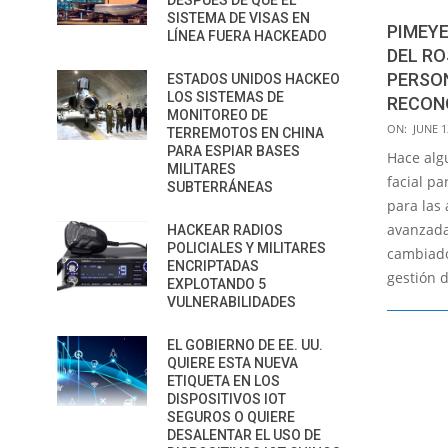
DESPUÉS DE QUE EL
SISTEMA DE VISAS EN
PIMEYE
LÍNEA FUERA HACKEADO
DEL RO
PERSO
ESTADOS UNIDOS HACKEO
LOS SISTEMAS DE
RECON
MONITOREO DE
2020-
ON:
JUNE 1
TERREMOTOS EN CHINA
06-
PARA ESPIAR BASES
Hace alg
MILITARES
12
facial pa
SUBTERRÁNEAS
para las
avanzada
HACKEAR RADIOS
POLICIALES Y MILITARES
cambiado
ENCRIPTADAS
gestión 
EXPLOTANDO 5
VULNERABILIDADES
EL GOBIERNO DE EE. UU.
QUIERE ESTA NUEVA
ETIQUETA EN LOS
DISPOSITIVOS IOT
SEGUROS O QUIERE
DESALENTAR EL USO DE