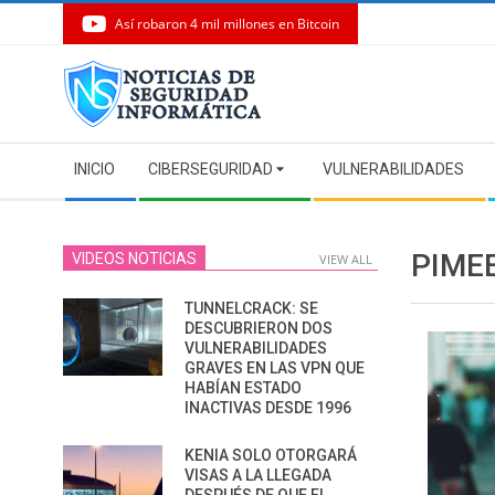
Así robaron 4 mil millones en Bitcoin
Skip
to
content
Secondary
INICIO
CIBERSEGURIDAD
VULNERABILIDADES
Navigation
Menu
PIME
VIDEOS NOTICIAS
VIEW ALL
TUNNELCRACK: SE
DESCUBRIERON DOS
VULNERABILIDADES
GRAVES EN LAS VPN QUE
HABÍAN ESTADO
INACTIVAS DESDE 1996
KENIA SOLO OTORGARÁ
VISAS A LA LLEGADA