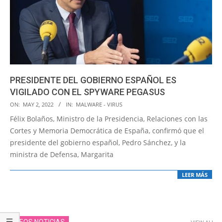
PRESIDENTE DEL GOBIERNO ESPAÑOL ES
VIGILADO CON EL SPYWARE PEGASUS
2022-
ON:
MAY 2, 2022
IN:
MALWARE - VIRUS
05-
Félix Bolaños, Ministro de la Presidencia, Relaciones con las
02
Cortes y Memoria Democrática de España, confirmó que el
presidente del gobierno español, Pedro Sánchez, y la
ministra de Defensa, Margarita
LEER MÁS