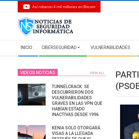
Así robaron 4 mil millones en Bitcoin
Skip
to
content
Secondary
INICIO
CIBERSEGURIDAD
VULNERABILIDADES
Navigation
Menu
PART
VIDEOS NOTICIAS
VIEW ALL
(PSOE
TUNNELCRACK: SE
DESCUBRIERON DOS
VULNERABILIDADES
GRAVES EN LAS VPN QUE
HABÍAN ESTADO
INACTIVAS DESDE 1996
KENIA SOLO OTORGARÁ
VISAS A LA LLEGADA