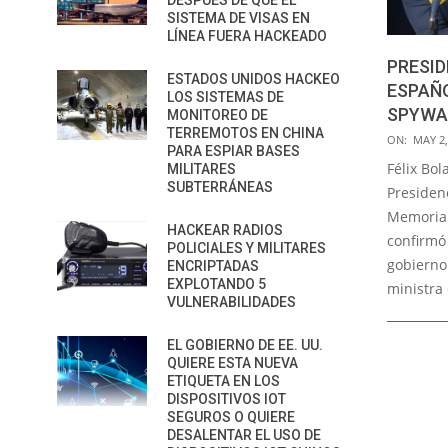
DESPUÉS DE QUE EL
SISTEMA DE VISAS EN
LÍNEA FUERA HACKEADO
PRESID
ESTADOS UNIDOS HACKEO
ESPAÑO
LOS SISTEMAS DE
SPYWA
MONITOREO DE
TERREMOTOS EN CHINA
2022-
ON:
MAY 2,
PARA ESPIAR BASES
05-
Félix Bol
MILITARES
02
SUBTERRÁNEAS
Presidenc
Memoria 
HACKEAR RADIOS
confirmó
POLICIALES Y MILITARES
gobierno
ENCRIPTADAS
EXPLOTANDO 5
ministra
VULNERABILIDADES
EL GOBIERNO DE EE. UU.
QUIERE ESTA NUEVA
ETIQUETA EN LOS
DISPOSITIVOS IOT
SEGUROS O QUIERE
DESALENTAR EL USO DE