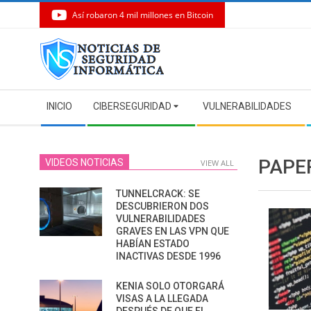
Así robaron 4 mil millones en Bitcoin
Skip
to
content
Secondary
INICIO
CIBERSEGURIDAD
VULNERABILIDADES
Navigation
Menu
PAPE
VIDEOS NOTICIAS
VIEW ALL
TUNNELCRACK: SE
DESCUBRIERON DOS
VULNERABILIDADES
GRAVES EN LAS VPN QUE
HABÍAN ESTADO
INACTIVAS DESDE 1996
KENIA SOLO OTORGARÁ
VISAS A LA LLEGADA