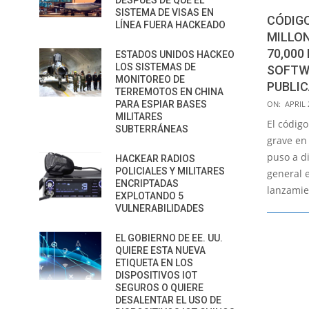
DESPUÉS DE QUE EL
SISTEMA DE VISAS EN
CÓDIGO
LÍNEA FUERA HACKEADO
MILLON
70,000
ESTADOS UNIDOS HACKEO
LOS SISTEMAS DE
SOFTW
MONITOREO DE
PUBLI
TERREMOTOS EN CHINA
2023-
PARA ESPIAR BASES
ON:
APRIL 
MILITARES
04-
El código
SUBTERRÁNEAS
24
grave en
puso a d
HACKEAR RADIOS
POLICIALES Y MILITARES
general 
ENCRIPTADAS
lanzamie
EXPLOTANDO 5
VULNERABILIDADES
EL GOBIERNO DE EE. UU.
QUIERE ESTA NUEVA
ETIQUETA EN LOS
DISPOSITIVOS IOT
SEGUROS O QUIERE
DESALENTAR EL USO DE