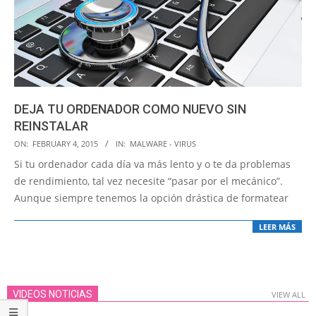
DEJA TU ORDENADOR COMO NUEVO SIN
REINSTALAR
2015-
ON:
FEBRUARY 4, 2015
IN:
MALWARE - VIRUS
02-
Si tu ordenador cada día va más lento y o te da problemas
04
de rendimiento, tal vez necesite “pasar por el mecánico”.
Aunque siempre tenemos la opción drástica de formatear
LEER MÁS
VIDEOS NOTICIAS
VIEW ALL