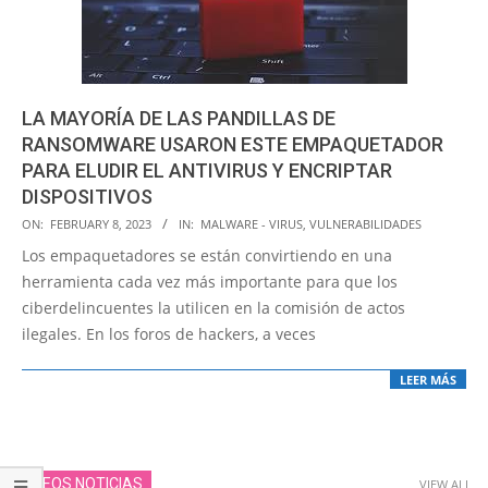
LA MAYORÍA DE LAS PANDILLAS DE
RANSOMWARE USARON ESTE EMPAQUETADOR
PARA ELUDIR EL ANTIVIRUS Y ENCRIPTAR
DISPOSITIVOS
2023-
ON:
FEBRUARY 8, 2023
IN:
MALWARE - VIRUS
,
VULNERABILIDADES
02-
Los empaquetadores se están convirtiendo en una
08
herramienta cada vez más importante para que los
ciberdelincuentes la utilicen en la comisión de actos
ilegales. En los foros de hackers, a veces
LEER MÁS
VIDEOS NOTICIAS
VIEW ALL