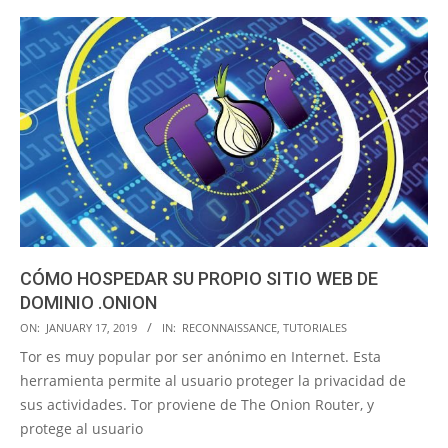
CÓMO HOSPEDAR SU PROPIO SITIO WEB DE
DOMINIO .ONION
2019-
ON:
JANUARY 17, 2019
IN:
RECONNAISSANCE
,
TUTORIALES
01-
Tor es muy popular por ser anónimo en Internet. Esta
17
herramienta permite al usuario proteger la privacidad de
sus actividades. Tor proviene de The Onion Router, y
protege al usuario