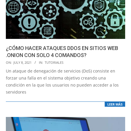
¿CÓMO HACER ATAQUES DDOS EN SITIOS WEB
.ONION CON SOLO 4 COMANDOS?
2021-
ON:
JULY 8, 2021
IN:
TUTORIALES
07-
Un ataque de denegación de servicios (DoS) consiste en
08
forzar una falla en el sistema objetivo creando una
condición en la que los usuarios no pueden acceder a los
servidores
LEER MÁS