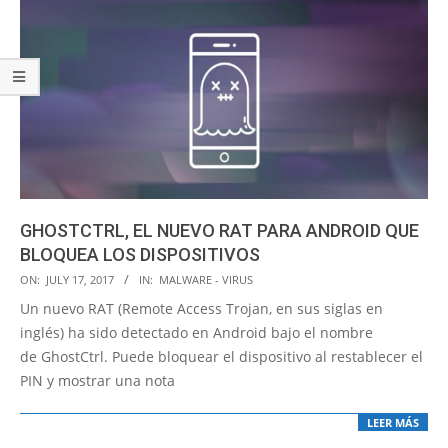
GHOSTCTRL, EL NUEVO RAT PARA ANDROID QUE
BLOQUEA LOS DISPOSITIVOS
2017-
ON:
JULY 17, 2017
IN:
MALWARE - VIRUS
07-
Un nuevo RAT (Remote Access Trojan, en sus siglas en
17
inglés) ha sido detectado en Android bajo el nombre
de GhostCtrl. Puede bloquear el dispositivo al restablecer el
PIN y mostrar una nota
LEER MÁS