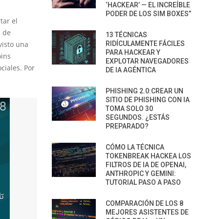
‘HACKEAR’ — EL INCREÍBLE
PODER DE LOS SIM BOXES”
tar el
s de
13 TÉCNICAS
visto una
RIDÍCULAMENTE FÁCILES
PARA HACKEAR Y
oins
EXPLOTAR NAVEGADORES
ciales. Por
DE IA AGÉNTICA
PHISHING 2.0:CREAR UN
SITIO DE PHISHING CON IA
TOMA SOLO 30
SEGUNDOS. ¿ESTÁS
PREPARADO?
CÓMO LA TÉCNICA
TOKENBREAK HACKEA LOS
FILTROS DE IA DE OPENAI,
ANTHROPIC Y GEMINI:
TUTORIAL PASO A PASO
COMPARACIÓN DE LOS 8
MEJORES ASISTENTES DE