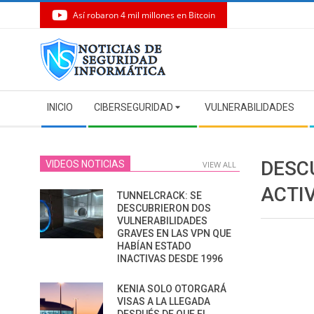
Así robaron 4 mil millones en Bitcoin
Skip
to
content
Secondary
INICIO
CIBERSEGURIDAD
VULNERABILIDADES
Navigation
Menu
DESC
VIDEOS NOTICIAS
VIEW ALL
ACTI
TUNNELCRACK: SE
DESCUBRIERON DOS
VULNERABILIDADES
GRAVES EN LAS VPN QUE
HABÍAN ESTADO
INACTIVAS DESDE 1996
KENIA SOLO OTORGARÁ
VISAS A LA LLEGADA