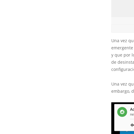
Una vez que
emergente a
y que por l
de desinst
configuraci
Una vez que
embargo, de