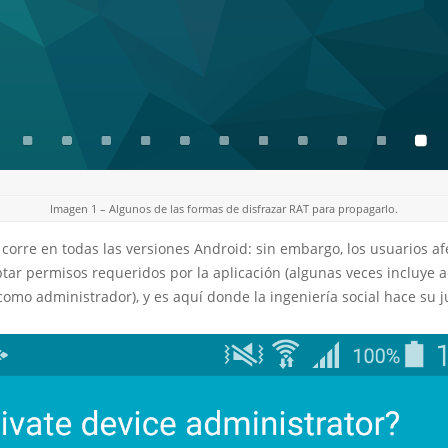
Imagen 1 – Algunos de las formas de disfrazar RAT para propagarlo.
corre en todas las versiones Android: sin embargo, los usuarios a
ar permisos requeridos por la aplicación (algunas veces incluye ac
como administrador), y es aquí donde la ingeniería social hace su j