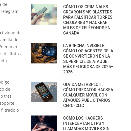
a de
CÓMO LOS CRIMINALES
 Telegram
CREARON SMS BLASTERS
PARA FALSIFICAR TORRES
CELULARES Y HACKEAR
MILES DE TELÉFONOS EN
ctividad de
CANADÁ
familia de
LA BRECHA INVISIBLE:
En marzo
CÓMO LOS AGENTES DE IA
e distintos
SE CONVIRTIERON EN LA
tado
SUPERFICIE DE ATAQUE
MÁS PELIGROSA DE 2025–
2026
ódigo
OLVIDA METASPLOIT:
ado de
CÓMO PREDATOR HACKEA
CUALQUIER MÓVIL CON
o tres
ATAQUES PUBLICITARIOS
 soporte
CERO-CLIC
filtrado o
CÓMO LOS HACKERS
INTERCEPTAN OTPS Y
LLAMADAS MÓVILES SIN