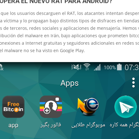
OPERA EL NUEVO RAT PARA ANDROID?
 que los usuarios descarguen el RAT, los atacantes intentan desper
la víctima y lo propagan bajo distintos tipos de disfraces en tienda
s de terceros, redes sociales y aplicaciones de mensajería. Hemos 
ribución del malware en Irán, bajo aplicaciones que prometen bitc
conexiones a Internet gratuitas y seguidores adicionales en redes so
 el malware no se ha visto en Google Play.