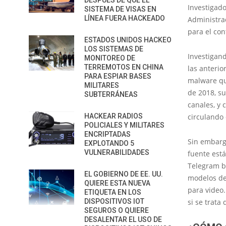
DESPUÉS DE QUE EL
Investigad
SISTEMA DE VISAS EN
LÍNEA FUERA HACKEADO
Administra
para el cont
ESTADOS UNIDOS HACKEO
LOS SISTEMAS DE
Investigan
MONITOREO DE
TERREMOTOS EN CHINA
las anterio
PARA ESPIAR BASES
malware qu
MILITARES
de 2018, su
SUBTERRÁNEAS
canales, y 
HACKEAR RADIOS
circulando
POLICIALES Y MILITARES
ENCRIPTADAS
Sin embargo
EXPLOTANDO 5
VULNERABILIDADES
fuente está
Telegram b
EL GOBIERNO DE EE. UU.
modelos de
QUIERE ESTA NUEVA
para video.
ETIQUETA EN LOS
DISPOSITIVOS IOT
si se trata 
SEGUROS O QUIERE
DESALENTAR EL USO DE