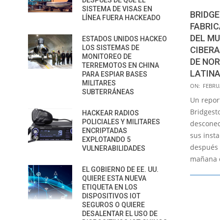
DESPUÉS DE QUE EL
SISTEMA DE VISAS EN
BRIDGE
LÍNEA FUERA HACKEADO
FABRI
DEL MU
ESTADOS UNIDOS HACKEO
LOS SISTEMAS DE
CIBERA
MONITOREO DE
DE NO
TERREMOTOS EN CHINA
LATIN
PARA ESPIAR BASES
MILITARES
2022-
ON:
FEBRUA
SUBTERRÁNEAS
02-
Un repor
28
Bridgest
HACKEAR RADIOS
POLICIALES Y MILITARES
desconec
ENCRIPTADAS
sus insta
EXPLOTANDO 5
después 
VULNERABILIDADES
mañana d
EL GOBIERNO DE EE. UU.
QUIERE ESTA NUEVA
ETIQUETA EN LOS
DISPOSITIVOS IOT
SEGUROS O QUIERE
DESALENTAR EL USO DE