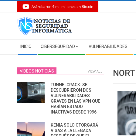
Así robaron 4 mil millones en Bitcoin
Skip
to
content
Secondary
INICIO
CIBERSEGURIDAD
VULNERABILIDADES
Navigation
Menu
NORT
VIDEOS NOTICIAS
VIEW ALL
TUNNELCRACK: SE
DESCUBRIERON DOS
VULNERABILIDADES
GRAVES EN LAS VPN QUE
HABÍAN ESTADO
INACTIVAS DESDE 1996
KENIA SOLO OTORGARÁ
VISAS A LA LLEGADA