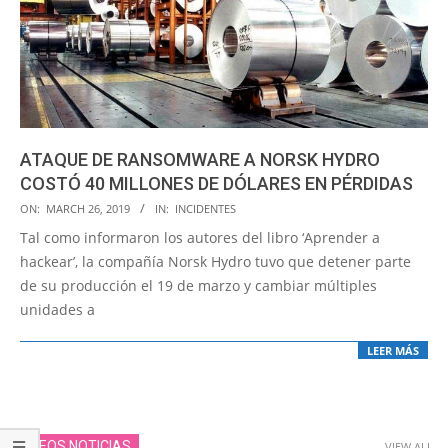
ATAQUE DE RANSOMWARE A NORSK HYDRO
COSTÓ 40 MILLONES DE DÓLARES EN PÉRDIDAS
2019-
ON:
MARCH 26, 2019
IN:
INCIDENTES
03-
Tal como informaron los autores del libro ‘Aprender a
26
hackear’, la compañía Norsk Hydro tuvo que detener parte
de su producción el 19 de marzo y cambiar múltiples
unidades a
LEER MÁS
VIDEOS NOTICIAS
VIEW ALL