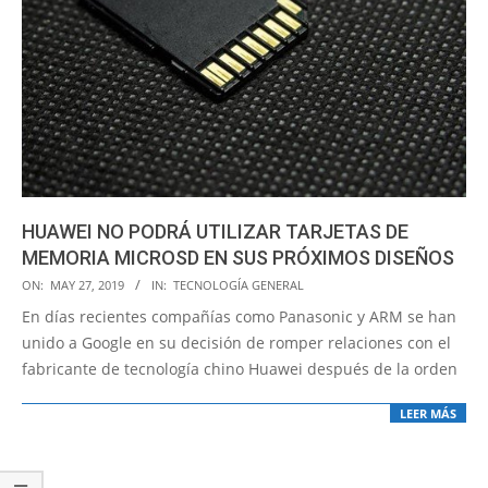
HUAWEI NO PODRÁ UTILIZAR TARJETAS DE
MEMORIA MICROSD EN SUS PRÓXIMOS DISEÑOS
2019-
ON:
MAY 27, 2019
IN:
TECNOLOGÍA GENERAL
05-
En días recientes compañías como Panasonic y ARM se han
27
unido a Google en su decisión de romper relaciones con el
fabricante de tecnología chino Huawei después de la orden
LEER MÁS