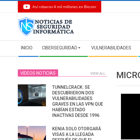
Así robaron 4 mil millones en Bitcoin
Skip
to
content
Secondary
INICIO
CIBERSEGURIDAD
VULNERABILIDADES
Navigation
Menu
MICR
VIDEOS NOTICIAS
VIEW ALL
TUNNELCRACK: SE
DESCUBRIERON DOS
VULNERABILIDADES
GRAVES EN LAS VPN QUE
HABÍAN ESTADO
INACTIVAS DESDE 1996
KENIA SOLO OTORGARÁ
VISAS A LA LLEGADA