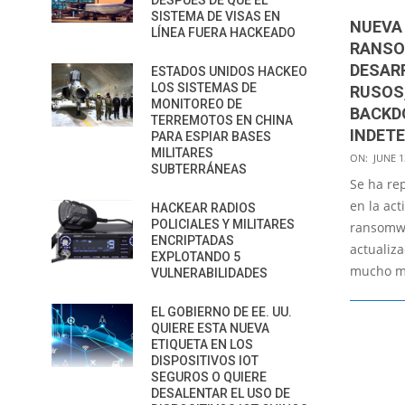
DESPUÉS DE QUE EL
SISTEMA DE VISAS EN
NUEVA
LÍNEA FUERA HACKEADO
RANSO
DESAR
ESTADOS UNIDOS HACKEO
LOS SISTEMAS DE
RUSOS
MONITOREO DE
BACKD
TERREMOTOS EN CHINA
INDET
PARA ESPIAR BASES
MILITARES
2022-
ON:
JUNE 1
SUBTERRÁNEAS
06-
Se ha re
13
en la act
HACKEAR RADIOS
POLICIALES Y MILITARES
ransomwa
ENCRIPTADAS
actualiz
EXPLOTANDO 5
mucho má
VULNERABILIDADES
EL GOBIERNO DE EE. UU.
QUIERE ESTA NUEVA
ETIQUETA EN LOS
DISPOSITIVOS IOT
SEGUROS O QUIERE
DESALENTAR EL USO DE