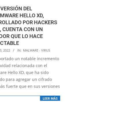
 VERSIÓN DEL
MWARE HELLO XD,
ROLLADO POR HACKERS
, CUENTA CON UN
OOR QUE LO HACE
ECTABLE
3, 2022
IN:
MALWARE - VIRUS
portado un notable incremento
ividad relacionada con el
re Hello XD, que ha sido
ado para agregar un cifrado
s fuerte que en sus versiones
LEER MÁS