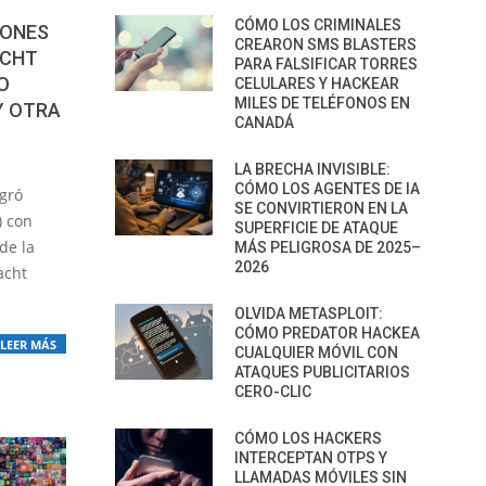
CÓMO LOS CRIMINALES
LONES
CREARON SMS BLASTERS
ACHT
PARA FALSIFICAR TORRES
O
CELULARES Y HACKEAR
MILES DE TELÉFONOS EN
Y OTRA
CANADÁ
LA BRECHA INVISIBLE:
CÓMO LOS AGENTES DE IA
ogró
SE CONVIRTIERON EN LA
) con
SUPERFICIE DE ATAQUE
de la
MÁS PELIGROSA DE 2025–
2026
acht
OLVIDA METASPLOIT:
CÓMO PREDATOR HACKEA
LEER MÁS
CUALQUIER MÓVIL CON
ATAQUES PUBLICITARIOS
CERO-CLIC
CÓMO LOS HACKERS
INTERCEPTAN OTPS Y
LLAMADAS MÓVILES SIN