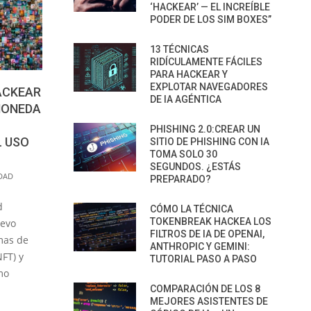
‘HACKEAR’ — EL INCREÍBLE
PODER DE LOS SIM BOXES”
13 TÉCNICAS
RIDÍCULAMENTE FÁCILES
PARA HACKEAR Y
EXPLOTAR NAVEGADORES
ACKEAR
DE IA AGÉNTICA
MONEDA
PHISHING 2.0:CREAR UN
L USO
SITIO DE PHISHING CON IA
TOMA SOLO 30
SEGUNDOS. ¿ESTÁS
DAD
PREPARADO?
d
CÓMO LA TÉCNICA
TOKENBREAK HACKEA LOS
uevo
FILTROS DE IA DE OPENAI,
mas de
ANTHROPIC Y GEMINI:
NFT) y
TUTORIAL PASO A PASO
mo
COMPARACIÓN DE LOS 8
MEJORES ASISTENTES DE