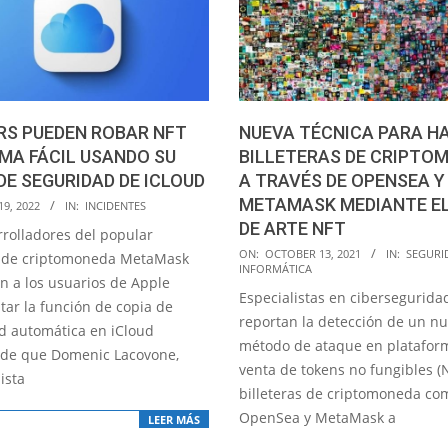
RS PUEDEN ROBAR NFT
NUEVA TÉCNICA PARA H
MA FÁCIL USANDO SU
BILLETERAS DE CRIPTO
DE SEGURIDAD DE ICLOUD
A TRAVÉS DE OPENSEA Y
METAMASK MEDIANTE E
19, 2022
IN:
INCIDENTES
DE ARTE NFT
rrolladores del popular
2021-
ON:
OCTOBER 13, 2021
IN:
SEGURI
 de criptomoneda MetaMask
INFORMÁTICA
10-
on a los usuarios de Apple
Especialistas en cibersegurida
13
tar la función de copia de
reportan la detección de un n
d automática en iCloud
método de ataque en platafor
de que Domenic Lacovone,
venta de tokens no fungibles (
ista
billeteras de criptomoneda co
OpenSea y MetaMask a
LEER MÁS