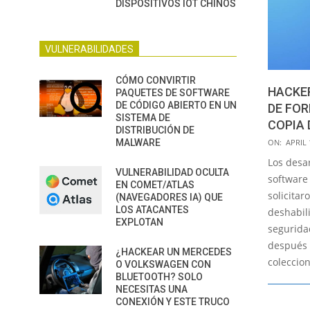
DISPOSITIVOS IOT CHINOS
VULNERABILIDADES
CÓMO CONVIRTIR
HACKE
PAQUETES DE SOFTWARE
DE CÓDIGO ABIERTO EN UN
DE FOR
SISTEMA DE
COPIA 
DISTRIBUCIÓN DE
2022-
ON:
APRIL 
MALWARE
04-
Los desa
VULNERABILIDAD OCULTA
19
software
EN COMET/ATLAS
solicitar
(NAVEGADORES IA) QUE
LOS ATACANTES
deshabili
EXPLOTAN
segurida
después 
¿HACKEAR UN MERCEDES
coleccion
O VOLKSWAGEN CON
BLUETOOTH? SOLO
NECESITAS UNA
CONEXIÓN Y ESTE TRUCO