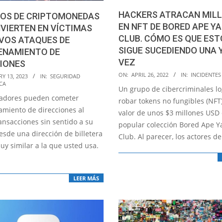
HACKERS ATRACAN MIL
IOS DE CRIPTOMONEDAS
EN NFT DE BORED APE Y
VIERTEN EN VÍCTIMAS
CLUB. CÓMO ES QUE EST
VOS ATAQUES DE
SIGUE SUCEDIENDO UNA 
ENAMIENTO DE
VEZ
CIONES
2022-
ON:
APRIL 26, 2022
IN:
INCIDENTES
Y 13, 2023
IN:
SEGURIDAD
CA
04-
Un grupo de cibercriminales l
26
fadores pueden cometer
robar tokens no fungibles (NFT
miento de direcciones al
valor de unos $3 millones USD 
ansacciones sin sentido a su
popular colección Bored Ape Y
esde una dirección de billetera
Club. Al parecer, los actores de
uy similar a la que usted usa.
LEER MÁS