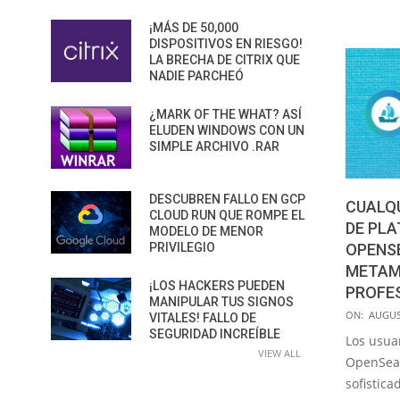
¡MÁS DE 50,000
DISPOSITIVOS EN RIESGO!
LA BRECHA DE CITRIX QUE
NADIE PARCHEÓ
¿MARK OF THE WHAT? ASÍ
ELUDEN WINDOWS CON UN
SIMPLE ARCHIVO .RAR
DESCUBREN FALLO EN GCP
CUALQU
CLOUD RUN QUE ROMPE EL
DE PL
MODELO DE MENOR
PRIVILEGIO
OPENSE
METAM
¡LOS HACKERS PUEDEN
PROFE
MANIPULAR TUS SIGNOS
2021-
ON:
AUGUS
VITALES! FALLO DE
08-
SEGURIDAD INCREÍBLE
Los usuar
VIEW ALL
25
OpenSea 
sofistic