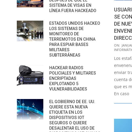
DESPUÉS DE QUE EL
SISTEMA DE VISAS EN
USUAR
LÍNEA FUERA HACKEADO
SE CON
DE NUE
ESTADOS UNIDOS HACKEO
LOS SISTEMAS DE
ENVEN
MONITOREO DE
DIREC
TERREMOTOS EN CHINA
2023-
PARA ESPIAR BASES
ON:
JANUAR
INFORMÁTI
MILITARES
01-
SUBTERRÁNEAS
Los esta
13
envenena
HACKEAR RADIOS
enviar tr
POLICIALES Y MILITARES
ENCRIPTADAS
cuenta d
EXPLOTANDO 5
que es m
VULNERABILIDADES
En caso
EL GOBIERNO DE EE. UU.
QUIERE ESTA NUEVA
ETIQUETA EN LOS
DISPOSITIVOS IOT
SEGUROS O QUIERE
DESALENTAR EL USO DE